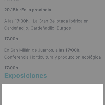
20:15h.-
En la provincia
A las
17:00h
.- La Gran Bellotada Ibérica en
Cardeñadijo, Cardeñadijo, Burgos
17:00h
En San Millán de Juarros, a las
17:00h
.
Conferencia Horticultura y producción ecológica
17:00h
Exposiciones
Hasta el 29 de noviembre. Exposición
Ambiental: "111 Árboles Singulares de la
provincia de Burgos" (colabora Fundación