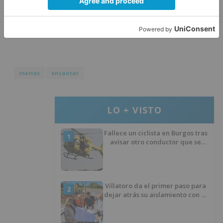
UBuverde". Vestíbulo de la Escuela Politécnica
Superior (Campus Vena). Av. Cantabria s/n.
Horario: 8:00 - 21:30 horas. Entrada Libre.
martes
encantar
LO + VISTO
Fallece un ciclista en Burgos tras
1
avisar otro conductor que se
había caído de la bicicleta
Villatoro da el primer paso para
2
dejar atrás su aislamiento con el
inicio de la senda peatonal y
ciclista