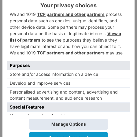
Oxígeno). Vestíbulo de la Facultad de Ciencias.
Pza. Misael Bañuelos. Horario: 8:00 - 21:30
horas. Entrada Libre.
Hasta el 29 de noviembre. Exposición
Ambiental: "III Concurso Fotografía Ambiental