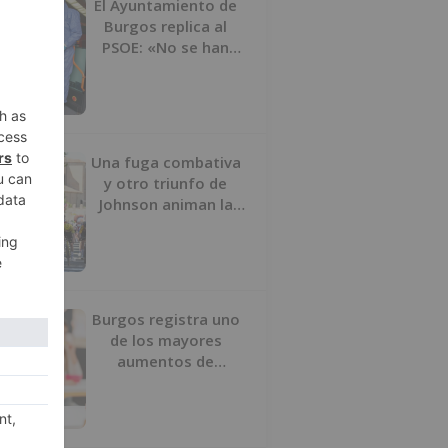
El Ayuntamiento de
Burgos replica al
PSOE: «No se han
interrumpido» las
desinfecciones
municipales
Una fuga combativa
y otro triunfo de
Johnson animan la
penúltima jornada de
la Vuelta a Burgos
Burgos registra uno
de los mayores
aumentos de
usuarios de
‘Conciliamos Verano’,
con 1.267 niños