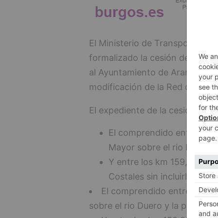
El Ministerio de Transportes, 
formalizado la cesión de la tit
al Ayuntamiento de Aranda de D
modificación de la Red de Carr
El expediente de la cesión con
El comprendido entre los 
Mayor sobre el rio Duero y l
Y entre los km 159,220 y e
Costales sin incluirla, y la
El comprendido entre los km
sobre el rio Duero y la plaza de l