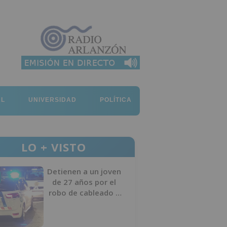
AL
UNIVERSIDAD
POLÍTICA
LO + VISTO
Detienen a un joven
de 27 años por el
robo de cableado y
por atentado contra
los agentes