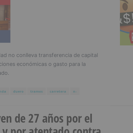
dad no conlleva transferencia de capital
ciones económicas o gasto para la
ado.
nda
duero
tramos
carretera
n-
en de 27 años por el
 y por atentado contra