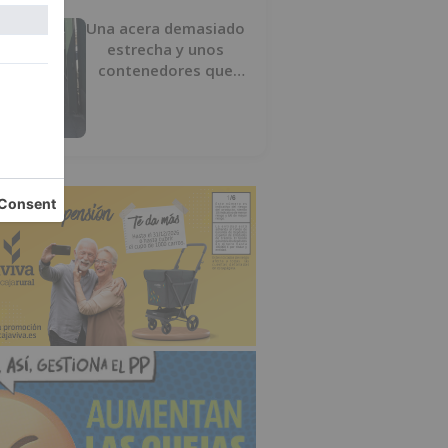
Una acera demasiado
estrecha y unos
contenedores que
obligan a buscar otro
camino