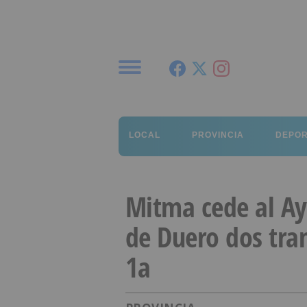
Menú
LOCAL
PROVINCIA
DEPO
Mitma cede al A
de Duero dos tra
1a