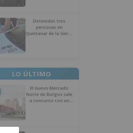
Detenidas tres
personas en
Quintanar de la Sierra
con hachís, cocaína y
marihuana ocultos en
su vehículo
LO ÚLTIMO
El nuevo Mercado
Norte de Burgos sale
a concurso con un
presupuesto de 21,7
millones