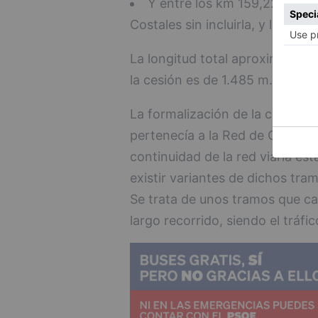
Y entre los km 159,220 y el 
Costales sin incluirla, y la cone
La longitud total aproximada d
la cesión es de 1.485 m.
La formalización de la cesión d
pertenecía a la Red de Carrete
continuidad de la red viaria est
existir variantes de dichos tra
Se trata de unos tramos que car
largo recorrido, siendo el trá