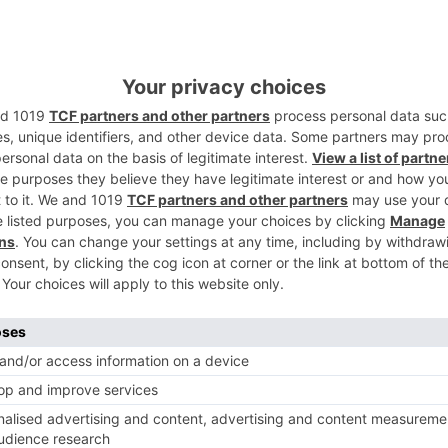
2
Movilidad y Agenda Urbana (Mitma) ha
ularidad de dos tramos de la carretera N-1a
uero, lo que supone la consiguiente
3
eteras del Estado.
templa dos tramos de la N-1a:
km 158,140 y 158,655 (entre el Puente
a plaza de la Virgencilla sin incluirla)
4
l 160,190 (entre la Plaza de D. Bernardo
 conexión norte con la N-1).
 158,140 y 158,655 (entre el Puente Mayor
a Virgencilla sin incluirla)