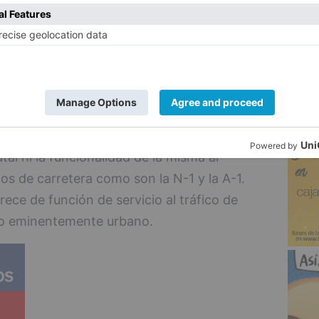
160,190 (entre la Plaza de D. Bernardo
xión norte con la N-1).
5
e los tramos de los que se ha formalizado
e estos tramos, que hasta la fecha
ras del Estado, no menoscaba la
atal ni la funcionalidad de la misma al
mos de carretera como son la N-1 y la A-1.
ece de función de servicio al tráfico de
fico eminentemente urbano.