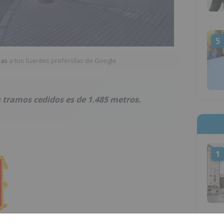
5
ias
a tus fuentes preferidas de Google
 tramos cedidos es de 1.485 metros.
1