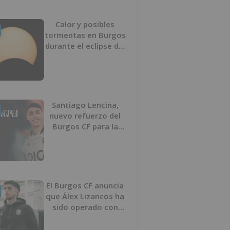
Calor y posibles
tormentas en Burgos
durante el eclipse del
12 de agosto
Santiago Lencina,
nuevo refuerzo del
Burgos CF para la
temporada 2026/27
El Burgos CF anuncia
que Álex Lizancos ha
sido operado con
éxito del menisco de
su rodilla izquierda