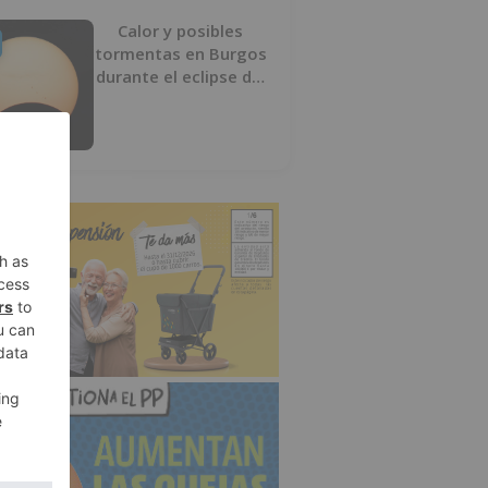
Calor y posibles
tormentas en Burgos
durante el eclipse del
12 de agosto