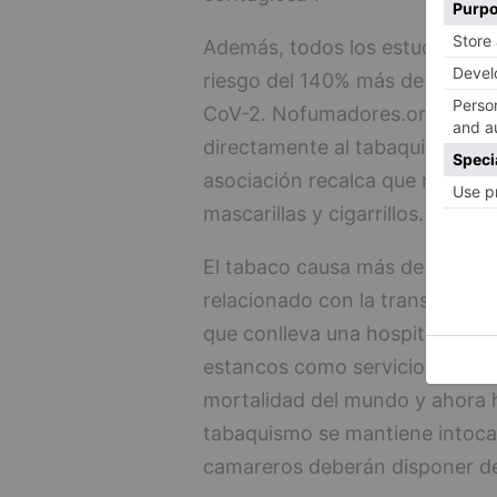
Además, todos los estudios cien
riesgo del 140% más de sufrir n
CoV-2. Nofumadores.org se pr
directamente al tabaquismo dur
asociación recalca que resulta
mascarillas y cigarrillos.
El tabaco causa más de 55.000
relacionado con la transmisión
que conlleva una hospitalizaci
estancos como servicio esencial
mortalidad del mundo y ahora 
tabaquismo se mantiene intocab
camareros deberán disponer de 