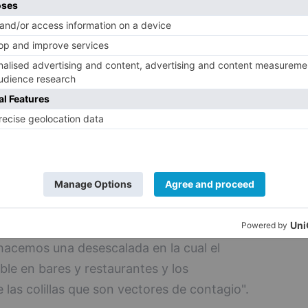
tíficos señalan que el fumador tiene un
eumonía bilateral por la acción del SARS-
egunta cuántas muertes se han debido
ante el brote del nuevo coronavirus. La
 "aberrante una nueva normalidad de
 muertes al año, pero además está
 de una pandemia y con el gasto sanitario
ón con UCI". España mantuvo abierto los
 mientras el país registraba la mayor
hacemos una desescalada en la cual el
le en bares y restaurantes y los
las colillas que son vectores de contagio".