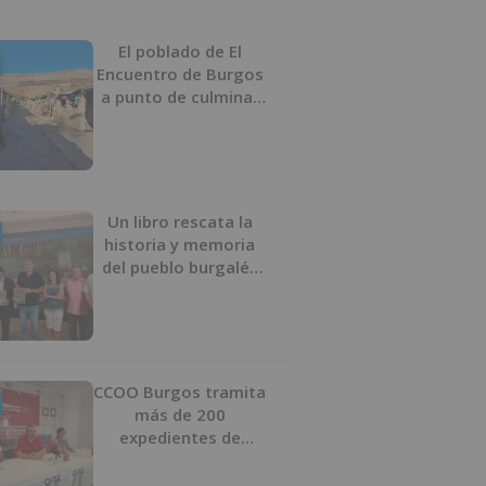
proyecto
El poblado de El
Encuentro de Burgos
a punto de culminar
su proceso de realojo
Un libro rescata la
historia y memoria
del pueblo burgalés
de Huérmeces
CCOO Burgos tramita
más de 200
expedientes de
regularización de
inmigrantes