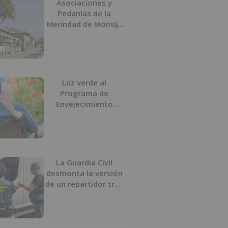
Asociaciones y
Pedanías de la
Merindad de Montija
de Burgos piden la
reapertura de la
farmacia de
Villasante
Luz verde al
Programa de
Envejecimiento
Activo que
experimenta cada
una mayor demanda
La Guardia Civil
desmonta la versión
de un repartidor tras
desaparecer 3.256
euros