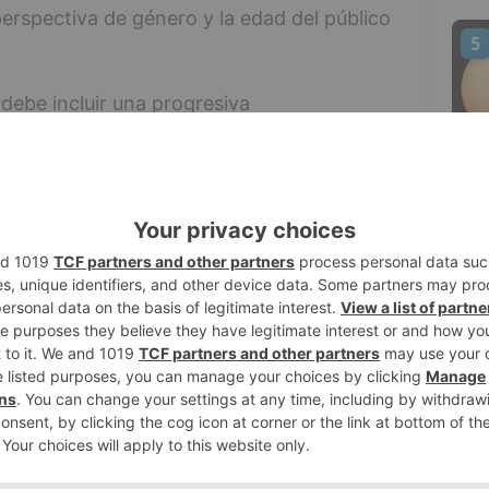
erspectiva de género y la edad del público
5
debe incluir una progresiva
 para eso necesita de leyes que
xigir no respirar un aire contaminado por
que pongan los cimientos para una nueva
e sus productos asociados" explican desde
logía y Cirugía Torácica (SEPAR),
razas y espacios públicos. Su presidente,
 explica "Al fumar y exhalar el humo, ya sea
ivos electrónicos, se expulsan diminutas
n contener carga viral y ser altamente