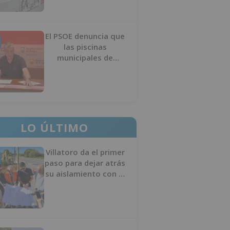
El PSOE denuncia que
las piscinas
municipales de
Burgos llevan seis
meses sin la
desinfección
obligatoria contra
plagas
LO ÚLTIMO
Villatoro da el primer
paso para dejar atrás
su aislamiento con el
inicio de la senda
peatonal y ciclista