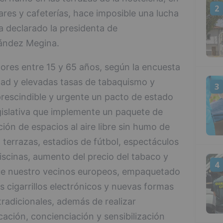
2
ares y cafeterías, hace imposible una lucha
a declarado la presidenta de
ández Megina.
res entre 15 y 65 años, según la encuesta
dad y elevadas tasas de tabaquismo y
3
rescindible y urgente un pacto de estado
gislativa que implemente un paquete de
ión de espacios al aire libre sin humo de
 terrazas, estadios de fútbol, espectáculos
 piscinas, aumento del precio del tabaco y
4
que nuestro vecinos europeos, empaquetado
os cigarrillos electrónicos y nuevas formas
tradicionales, además de realizar
ción, concienciación y sensibilización