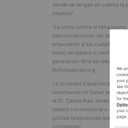
donde se tengan en cuenta la p
objetivo".
"La lucha contra el tabaquismo 
desnormalización del tabaco, y
empoderen a los ciudadanos a e
humo de tabaco ni nicotina, y 
generación libre de tabaco y d
Nofumadores.org
La Sociedad Española de Neumo
recomienda no fumar en las ter
el Dr. Carlos Ruiz Jiménez-Ruiz
tabaco convencional o disposit
gotitas respiratorias que puede
contagiosa".