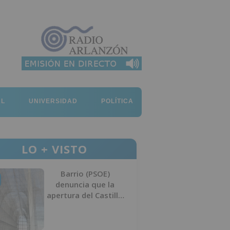
AL
UNIVERSIDAD
POLÍTICA
LO + VISTO
Barrio (PSOE)
denuncia que la
apertura del Castillo
responde a “una
foto” y no a la
culminación del