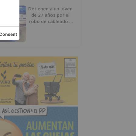
Detienen a un joven
de 27 años por el
robo de cableado y
por atentado contra
los agentes