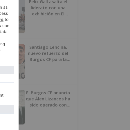
Felix Gall asalta el
liderato con una
exhibición en El
Escudo
Santiago Lencina,
nuevo refuerzo del
Burgos CF para la
temporada 2026/27
El Burgos CF anuncia
que Álex Lizancos ha
sido operado con
éxito del menisco de
su rodilla izquierda