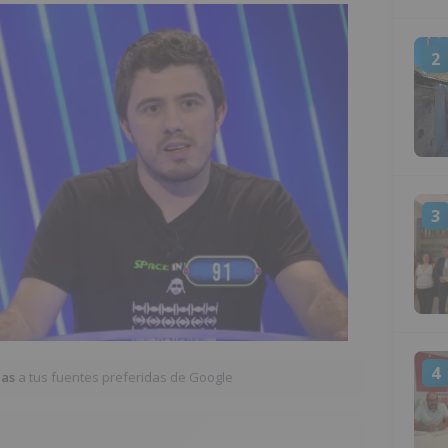
2
3
4
ias
a tus fuentes preferidas de Google