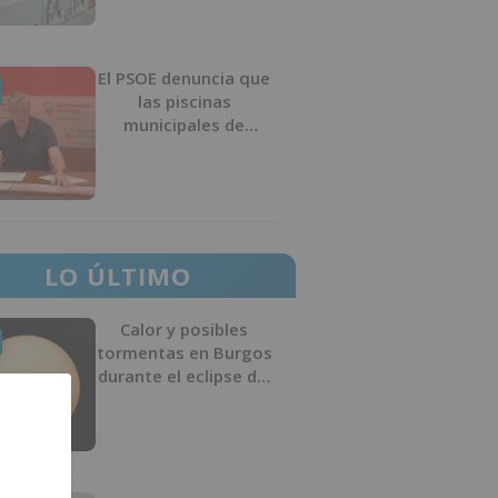
El PSOE denuncia que
las piscinas
municipales de
Burgos llevan seis
meses sin la
desinfección
obligatoria contra
plagas
LO ÚLTIMO
Calor y posibles
tormentas en Burgos
durante el eclipse del
12 de agosto