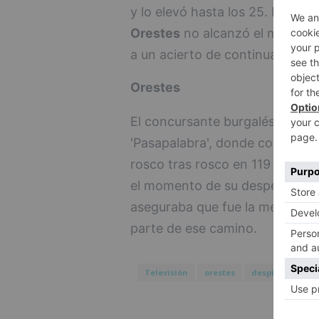
y lo elevó hasta los 25. En el 
Orestes
no alcanzó el mínimo 
a un acierto de continuar.
Orestes
El concursante burgalés llegó a
'Pasapalabra', donde comenzó e
rosco tras rosco en 119 entreg
el momento de su despedida de 
aseguraba que fue la mejor exper
parte de ese camino.
Televisión
orestes
despide