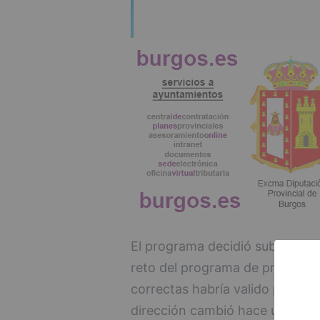
El programa decidió subir el n
reto del programa de pregunta
correctas habría valido para con
dirección cambió hace una sem