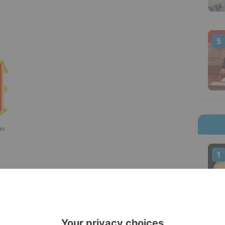
5
1
úmero mínimo de aciertos para superar el
s. Anteriormente con 20 respuestas
tinuar un día más en 'El Tirón', pero la
ana esta regla (desde el 12 de noviembre)