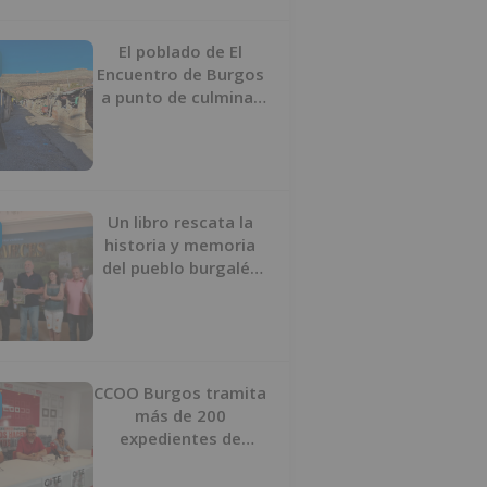
proyecto
El poblado de El
Encuentro de Burgos
a punto de culminar
su proceso de realojo
Un libro rescata la
historia y memoria
del pueblo burgalés
de Huérmeces
CCOO Burgos tramita
más de 200
expedientes de
regularización de
inmigrantes