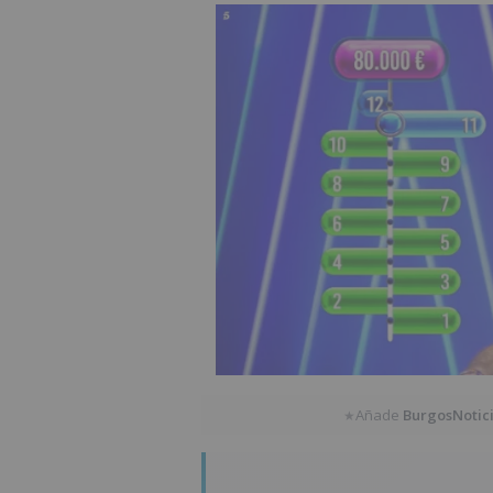
Añade
BurgosNotic
★