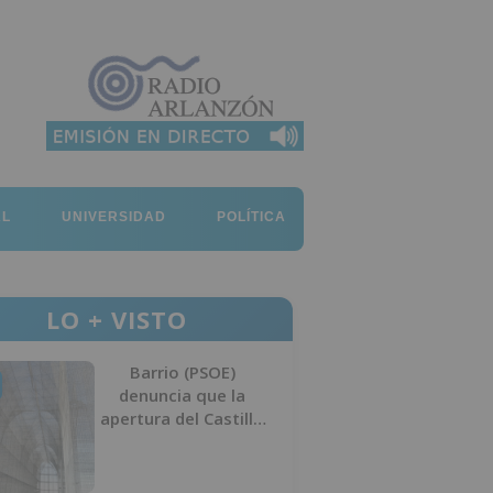
AL
UNIVERSIDAD
POLÍTICA
LO + VISTO
Barrio (PSOE)
denuncia que la
apertura del Castillo
responde a “una
foto” y no a la
culminación del