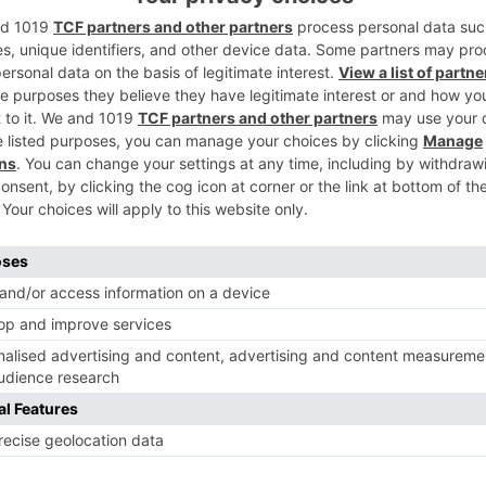
2
programa del martes 19 de noviembre,
y se quedó con 24 preguntas respondidas,
 este nuevo concurso tras el cese de
3
l pasado 18 de abril. Logró mantenerse
as y acumuló un total de 68.400 euros. En
la pequeña pantalla, por lo pronto,
iencia de su vida y que 'El tirón' ha sido
4