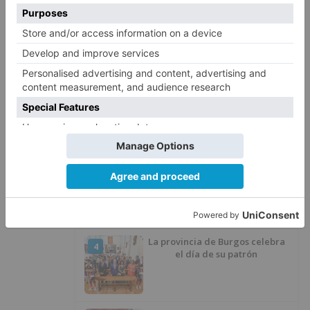
Felix Gall ganador de la Vuelta a
1
Burgos 2026
San Pablo Burgos incorpora al
2
jugador Raúl Lobaco
Esperar al autobús en el HUBU es
3
un peligro bajo el sol
La provincia de Burgos celebra
4
el día de su patrón