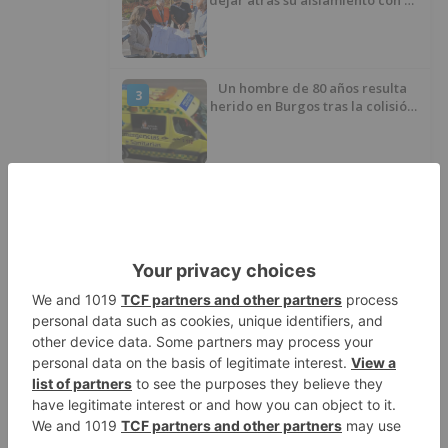
dejar atrás su aislamiento con el
inicio de la senda peatonal y
ciclista
Un hombre de 80 años resulta
3
herido en Burgos tras la colisión
entre un turismo y un camión
La provincia de Burgos celebra
4
el día de su patrón
La Guardia Civil desmonta la
5
versión de un repartidor tras
desaparecer 3.256 euros
LO ÚLTIMO