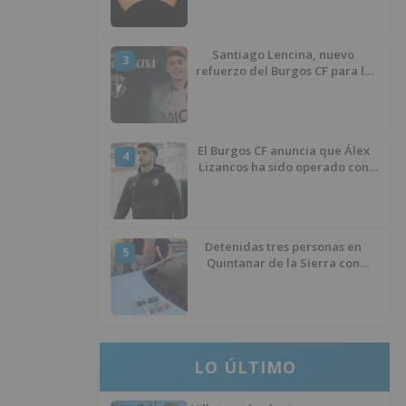
Santiago Lencina, nuevo
3
refuerzo del Burgos CF para la
temporada 2026/27
El Burgos CF anuncia que Álex
4
Lizancos ha sido operado con
éxito del menisco de su rodilla
izquierda
Detenidas tres personas en
5
Quintanar de la Sierra con
hachís, cocaína y marihuana
ocultos en su vehículo
LO ÚLTIMO