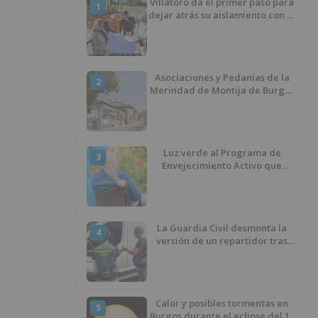
Villatoro da el primer paso para
1
dejar atrás su aislamiento con el
inicio de la senda peatonal y
ciclista
Asociaciones y Pedanías de la
2
Merindad de Montija de Burgos
piden la reapertura de la
farmacia de Villasante
Luz verde al Programa de
3
Envejecimiento Activo que
experimenta cada una mayor
demanda
La Guardia Civil desmonta la
4
versión de un repartidor tras
desaparecer 3.256 euros
Calor y posibles tormentas en
5
Burgos durante el eclipse del 12