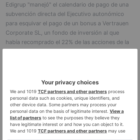
Edigrup "manejó" el calendario de pago de una
subvención directa del Ejecutivo autonómico
para esquivar el pago de un bonus a Vertrauen
Corporate SL, un fondo de inversión al que
había recomprado el 22% de las acciones de la
compañía.
Este fondo demandó a Edigrup y mantiene que
valiéndose de su relación directa con la Junta de
Castilla y León, Edigrup consiguió que se le
pagasen 27.600.000 euros comprometidos para
resarcirla de los gastos ocasionados por las
cantidades soportadas en concepto de IVA
(23.895.000), en cinco anualidades, cuando
anteriormente todas las subvenciones se habían