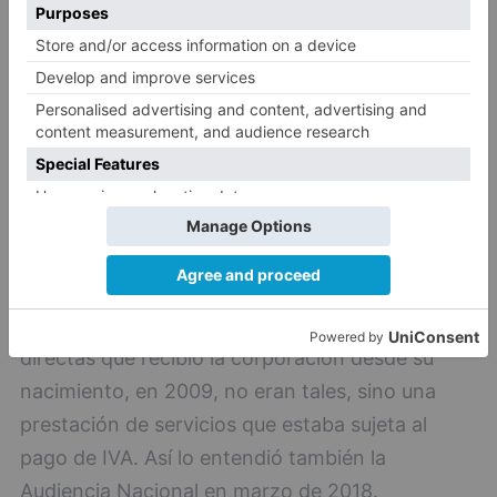
abonado en un año. Del pago del 50% de esta
cantidad en el plazo de dos años dependía que
el fondo cobrase o no un bonus de 750.000
euros, ya que el precio de las acciones era
mayor con el resarcimiento de la deuda. Además
se reconocía otro bonus de 450.000 en el caso
de que el dinero se pagase en un año.
Televisión Castilla y León había estado envuelta
en un largo pleito con la Agencia Tributaria, que
consideraba que todas las subvenciones
directas que recibió la corporación desde su
nacimiento, en 2009, no eran tales, sino una
prestación de servicios que estaba sujeta al
pago de IVA. Así lo entendió también la
Audiencia Nacional en marzo de 2018.