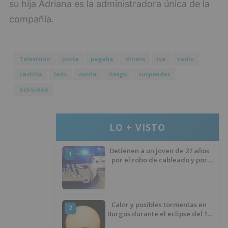
su hija Adriana es la administradora única de la
compañía.
Televisión
junta
pagaba
dinero
iva
radio
castilla
león
corría
riesgo
suspender
actividad
LO + VISTO
Detienen a un joven de 27 años
1
por el robo de cableado y por
atentado contra los agentes
Calor y posibles tormentas en
2
Burgos durante el eclipse del 12
de agosto