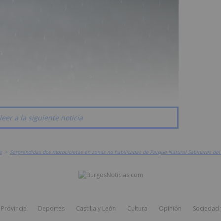
leer a la siguiente noticia
s
>
Sorprendidas dos motocicletas en zonas no habilitadas de Parque Natural Sabinares del 
Provincia
Deportes
Castilla y León
Cultura
Opinión
Sociedad 