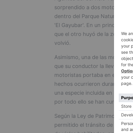
sorprendido a dos motoristas ci
dentro del Parque Natural Sabin
'El Gayubar'. En un principio, s
que el otro huyó de la zona, h
volvió.
Asimismo, una de las motociclet
que su conductor la llevaba en 
motoristas portaba en el momen
hechos ocurrieron durante un s
una especie incluida en el Cat
por todo ello se han cursado l
Según la Ley de Patrimonio Natu
permitido el tránsito de vehícu