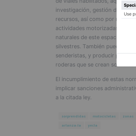
de viales habilitados, aquellos 
investigación, gestión de las 
recursos, así como por razones
actividades motorizadas pueden
naturales de este espacio prote
silvestres. También pueden sup
senderistas, y producir proces
roderas que se crean sobre las 
El incumplimiento de estas nor
implicar sanciones administrat
a la citada ley.
sorprendidas
motocicletas
zonas
arlanza-la
yecla