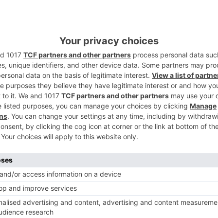
2
rculando fuera de viales habilitados
ares del Arlanza- La Yecla, en la zona de
olo pudieron interceptar a uno de ellos, ya
aciendo caso omiso, aunque posteriormente
3
as carecía de matrícula visible, debido a
la mochila, y ninguno de los dos
to de la interceptación el DNI. Los
ervicio de control de nidos de alimoche,
álogo español de especies amenazadas y
4
as correspondientes actas de denuncia.
ral de Castilla y León, solo tienen
los a motor sin autorización expresa fuera