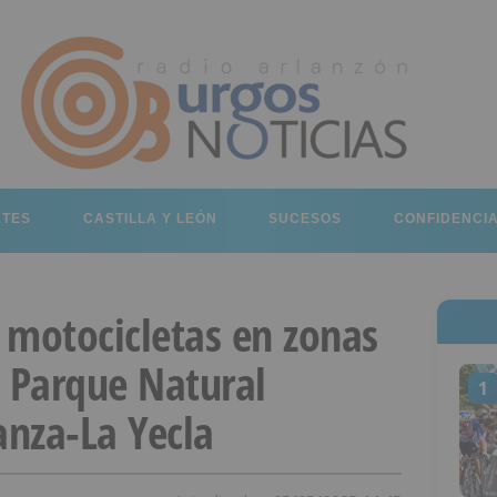
RTES
CASTILLA Y LEÓN
SUCESOS
CONFIDENCI
 motocicletas en zonas
e Parque Natural
1
anza-La Yecla