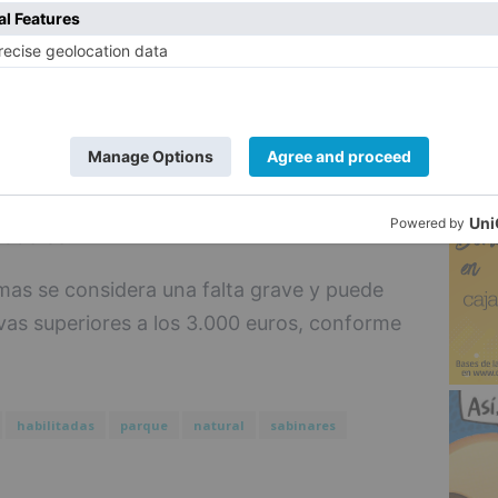
que sean para labores de vigilancia,
explotaciones y aprovechamiento de los
5
 de emergencia. El motivo es que las
 provocar molestias y daños a los valores
gido, tanto de la fauna como de la flora
oner un peligro y molestias para
os de erosión como consecuencia de las
laderas.
mas se considera una falta grave y puede
ivas superiores a los 3.000 euros, conforme
habilitadas
parque
natural
sabinares