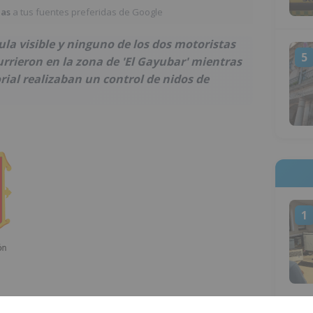
ias
a tus fuentes preferidas de Google
ula visible y ninguno de los dos motoristas
5
rrieron en la zona de 'El Gayubar' mientras
orial realizaban un control de nidos de
1
al de Medio Ambiente de Burgos han