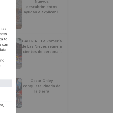
Nuevos
descubrimientos
ayudan a explicar la
formación de la Sima
del Elefante en
Atapuerca (Burgos)
GALERÍA | La Romería
de Las Nieves reúne a
cientos de personas
en Las Machorras
Oscar Onley
conquista Pineda de
la Sierra