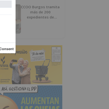
CCOO Burgos tramita
más de 200
expedientes de
regularización de
inmigrantes