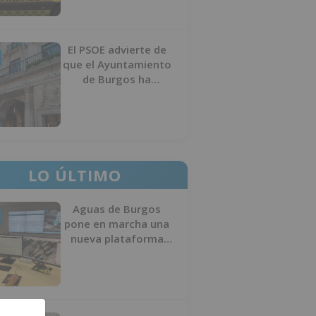
El PSOE advierte de
que el Ayuntamiento
de Burgos ha
"vaciado la hucha" y
depende del
Ministerio para
sostener las
inversiones
LO ÚLTIMO
Aguas de Burgos
pone en marcha una
nueva plataforma
digital para reducir
las pérdidas de agua