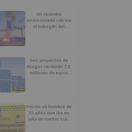
Un incendio
intencionado calcina
el tobogán del
parque infantil del
Barrio del Pilar de
Burgos
Seis proyectos de
Burgos recibirán 7,5
millones de euros
para impulsar plantas
solares
Herido un hombre de
35 años que iba en
silla de ruedas tras
ser atropellado en
Burgos