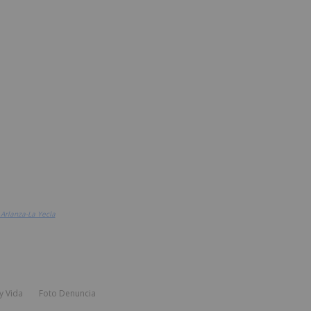
Arlanza-La Yecla
y Vida
Foto Denuncia