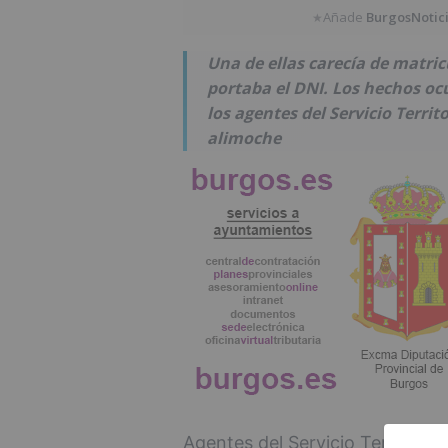
Añade
BurgosNotic
★
Una de ellas carecía de matric
portaba el DNI. Los hechos ocu
los agentes del Servicio Territ
alimoche
Agentes del Servicio Territori