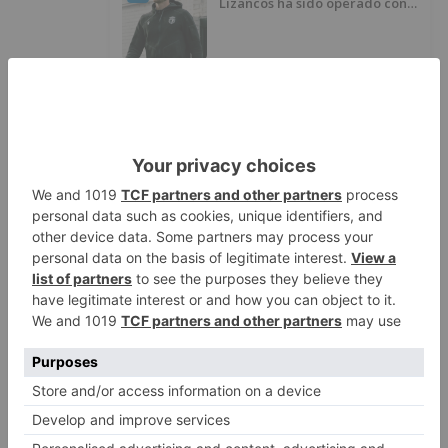
Lizancos ha sido operado con
éxito del menisco de su rodilla
izquierda
Detenidas tres personas en
5
Quintanar de la Sierra con
hachís, cocaína y marihuana
ocultos en su vehículo
LO ÚLTIMO
El nuevo Mercado Norte de
1
Burgos sale a concurso con un
presupuesto de 21,7 millones
El Ayuntamiento de Burgos
2
replica al PSOE: «No se han
interrumpido» las
desinfecciones municipales