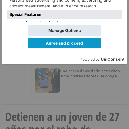
Una fuga combativa y otro
3
triunfo de Johnson animan la
penúltima jornada de la Vuelta a
Burgos
Burgos registra uno de los
4
mayores aumentos de usuarios
de ‘Conciliamos Verano’, con
1.267 niños
Una acera demasiado estrecha y
5
unos contenedores que obligan
a buscar otro camino
Detienen a un joven de 27