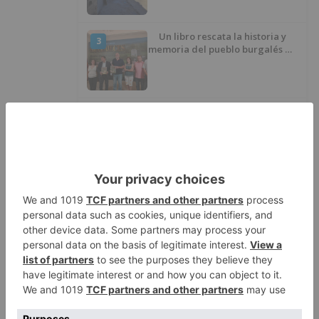
Un libro rescata la historia y
3
memoria del pueblo burgalés de
Huérmeces
CCOO Burgos tramita más de 200
4
expedientes de regularización
de inmigrantes
El PSOE denuncia que las
5
piscinas municipales de Burgos
llevan seis meses sin la
desinfección obligatoria contra
plagas
LO ÚLTIMO
Felix Gall asalta el liderato con