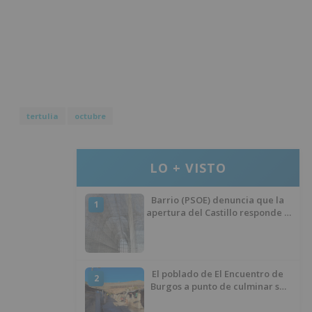
tertulia
octubre
LO + VISTO
Barrio (PSOE) denuncia que la
1
apertura del Castillo responde a
“una foto” y no a la culminación
del proyecto
El poblado de El Encuentro de
2
Burgos a punto de culminar su
proceso de realojo