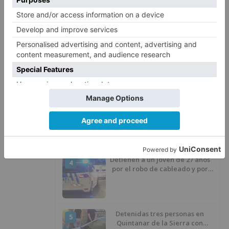
1
una exhibición en El Escudo
Santiago Lencina, nuevo
2
refuerzo del Burgos CF para la
temporada 2026/27
El Burgos CF anuncia que Álex
3
Lizancos ha sido operado con
éxito del menisco de su rodilla
izquierda
Detienen a un joven de 27 años
4
por el robo de cableado y por
atentado contra los agentes
Detenidas tres personas en
5
Quintanar de la Sierra con