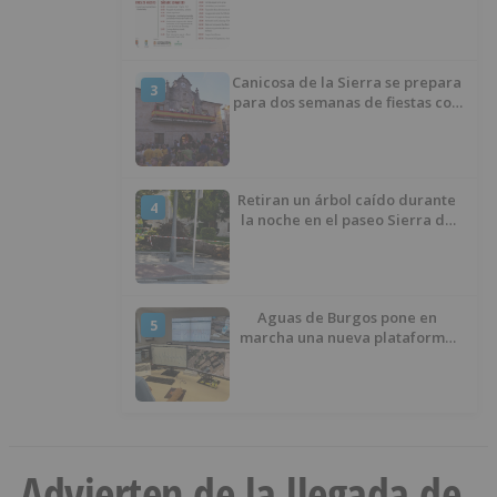
Río Ubierna con tradición,
música y actividades para todos
los públicos
Canicosa de la Sierra se prepara
3
para dos semanas de fiestas con
tradición, deporte y música
Retiran un árbol caído durante
4
la noche en el paseo Sierra de
Atapuerca
Aguas de Burgos pone en
5
marcha una nueva plataforma
digital para reducir las pérdidas
de agua
Advierten de la llegada de