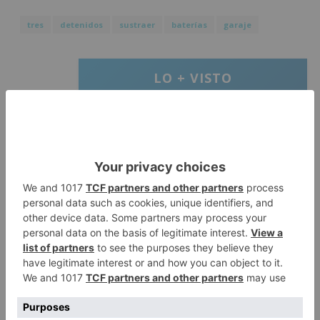
tres
detenidos
sustraer
baterías
garaje
LO + VISTO
Matthew Brennan conquista el
1
Castillo y se viste de líder en el
estreno de la Vuelta a Burgos
Un incendio intencionado
2
calcina el tobogán del parque
infantil del Barrio del Pilar de
Burgos
Seis proyectos de Burgos
3
recibirán 7,5 millones de euros
para impulsar plantas solares