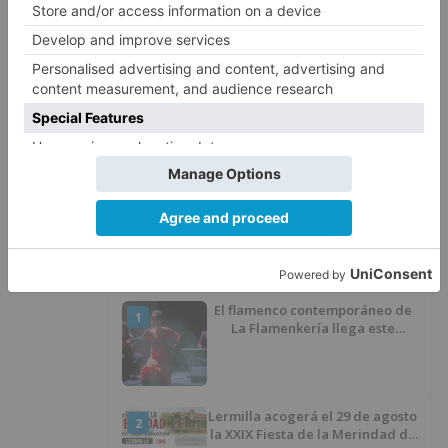
Herido un hombre de 35 años
4
que iba en silla de ruedas tras
ser atropellado en Burgos
El PSOE advierte de que el
5
Ayuntamiento de Burgos ha
"vaciado la hucha" y depende
del Ministerio para sostener las
inversiones
LO ÚLTIMO
El flamenco contemporáneo de
1
La Flamenkería llega este
domingo a Tórtoles de Esgueva
con 'Escenario Patrimonio'
Lermilla acogerá el 29 de agosto
2
la XXIX Fiesta de la Merindad de