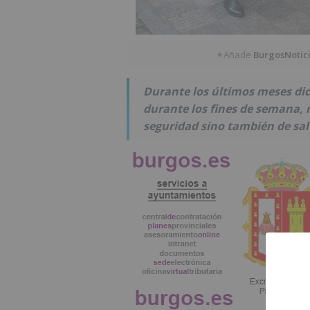
Añade
BurgosNotic
★
Durante los últimos meses dic
durante los fines de semana, r
seguridad sino también de sal