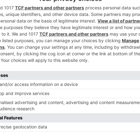
2
nte el Ayuntamiento de Burgos la situación
as en el asunto.
l tener licencia especial cierra tarde, lo
s por los clientes del establecimiento,
3
e con todas las normas para ofrecer el
ivo de vecinos considera que todo esto
 Los Vadillos, a destrozarlo, porque afecta a
4
 a la opinión pública se les de por parte
 esta situación que lleva casi dos años
sobre todo a su descanso nocturno.