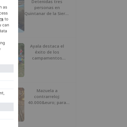
Detenidas tres
personas en
Quintanar de la Sierra
con hachís, cocaína y
marihuana ocultos en
su vehículo
Ayala destaca el
éxito de los
campamentos
inclusivos de
ASPANIAS tras
completar todas las
plazas
Mazuela a
contrarreloj:
40.000&euro; para
salvar su retablo