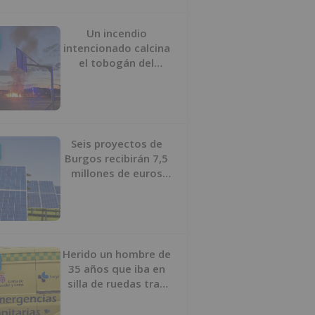
Un incendio
intencionado calcina
el tobogán del
parque infantil del
Barrio del Pilar de
Burgos
Seis proyectos de
Burgos recibirán 7,5
millones de euros
para impulsar plantas
solares
Herido un hombre de
35 años que iba en
silla de ruedas tras
ser atropellado en
Burgos