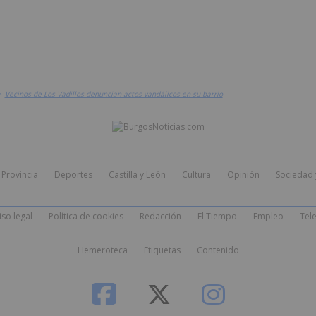
>
Vecinos de Los Vadillos denuncian actos vandálicos en su barrio
Provincia
Deportes
Castilla y León
Cultura
Opinión
Sociedad 
iso legal
Política de cookies
Redacción
El Tiempo
Empleo
Tele
Hemeroteca
Etiquetas
Contenido