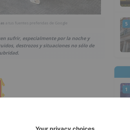
ias
a tus fuentes preferidas de Google
5
en sufrir, especialmente por la noche y
uidos, destrozos y situaciones no sólo de
ubridad.
1