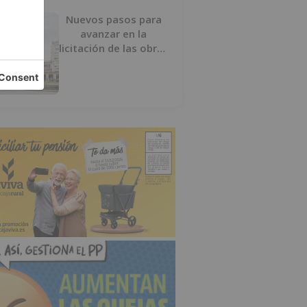
Nuevos pasos para
avanzar en la
licitación de las obras
del nuevo Mercado
Norte