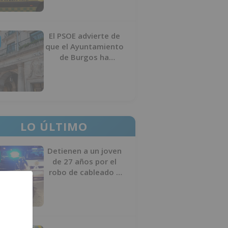
El PSOE advierte de
que el Ayuntamiento
de Burgos ha
"vaciado la hucha" y
depende del
Ministerio para
sostener las
inversiones
LO ÚLTIMO
Detienen a un joven
de 27 años por el
robo de cableado y
por atentado contra
los agentes