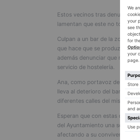
Estos vecinos tras denunciar a
lamentan que este no tome cart
Culpan a un bar de la zona que a
que hace que se produzcan ruido
además denunciar que no cumpl
servicio de hostelería.
Ana, como portavoz del colect
lleva al deterioro del barrio de
diferentes calles del mismo.
Esperan que con estas denuncias
del Ayuntamiento una solución a
afectando a su convivencia y 