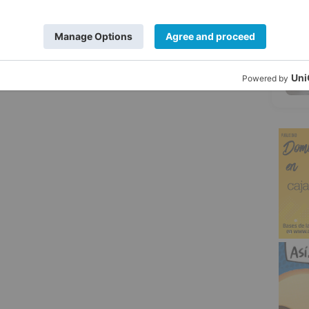
5
os
vandálicos
barrio