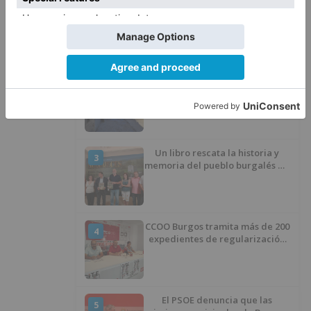
Barrio (PSOE) denuncia que la
1
apertura del Castillo responde a
“una foto” y no a la culminación
del proyecto
El poblado de El Encuentro de
2
Burgos a punto de culminar su
proceso de realojo
Un libro rescata la historia y
3
memoria del pueblo burgalés de
Huérmeces
CCOO Burgos tramita más de 200
4
expedientes de regularización
de inmigrantes
El PSOE denuncia que las
5