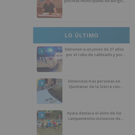
piscinas municipales de Burgos
llevan seis meses sin la
desinfección obligatoria contra
plagas
LO ÚLTIMO
Detienen a un joven de 27 años
1
por el robo de cableado y por
atentado contra los agentes
Detenidas tres personas en
2
Quintanar de la Sierra con
hachís, cocaína y marihuana
ocultos en su vehículo
Ayala destaca el éxito de los
3
campamentos inclusivos de
ASPANIAS tras completar todas
las plazas