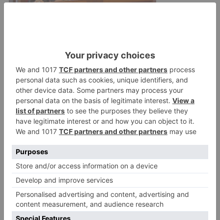
Para convencer a los burgaleses de que su
propuesta es la mejor presentarán en los
próximos días más ideas concretas de su
candidatura.
Burgos
vía
burgalesa
presenta
lista
elecciones
enfrentarse
pedir
justificaciones
voten
LO + VISTO