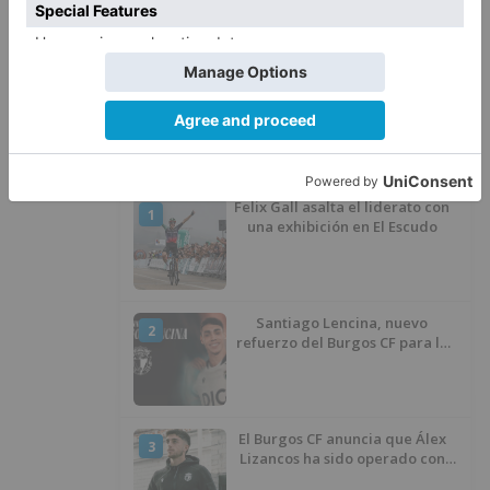
El PSOE denuncia que las
5
piscinas municipales de Burgos
llevan seis meses sin la
desinfección obligatoria contra
plagas
LO ÚLTIMO
Felix Gall asalta el liderato con
1
una exhibición en El Escudo
Santiago Lencina, nuevo
2
refuerzo del Burgos CF para la
temporada 2026/27
El Burgos CF anuncia que Álex
3
Lizancos ha sido operado con
éxito del menisco de su rodilla