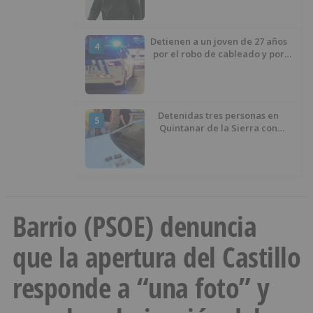
izquierda
Detienen a un joven de 27 años
4
por el robo de cableado y por
atentado contra los agentes
Detenidas tres personas en
5
Quintanar de la Sierra con
hachís, cocaína y marihuana
ocultos en su vehículo
Barrio (PSOE) denuncia
que la apertura del Castillo
responde a “una foto” y