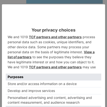
Barrio (PSOE) denuncia que la
1
apertura del Castillo responde a
“una foto” y no a la culminación
del proyecto
El poblado de El Encuentro de
2
Burgos a punto de culminar su
proceso de realojo
Un libro rescata la historia y
3
memoria del pueblo burgalés de
Huérmeces
CCOO Burgos tramita más de 200
4
expedientes de regularización
de inmigrantes