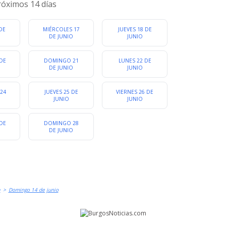
OTROS
EXPOSICIONES
róximos 14 días
ualquier categoria
DE
MIÉRCOLES 17
JUEVES 18 DE
DE JUNIO
JUNIO
DE
DOMINGO 21
LUNES 22 DE
DE JUNIO
JUNIO
24
JUEVES 25 DE
VIERNES 26 DE
JUNIO
JUNIO
DE
DOMINGO 28
DE JUNIO
a
>
Domingo 14 de junio