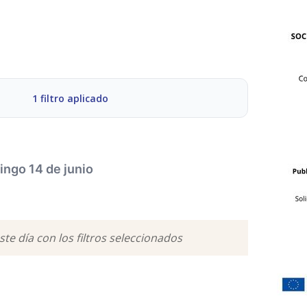
1 filtro aplicado
ngo 14 de junio
MÚSICA
GASTRONOMÍA
te día con los filtros seleccionados
DEPORTES
ESPECTÁCULOS