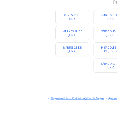
LITERATURA Y CHARLAS
P
C
LUNES 15 DE
MARTES 16 
JUNIO
JUNIO
VIERNES 19 DE
SÁBADO 20 
JUNIO
JUNIO
MARTES 23 DE
MIÉRCOLES 
JUNIO
DE JUNIO
SÁBADO 27 
JUNIO
>
BurgosNoticias - El diario digital de Burgos
>
Agend