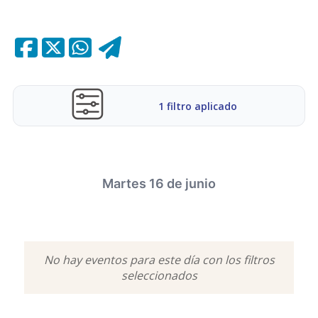
1 filtro aplicado
Martes 16 de junio
POPULARES
MÚSICA
GASTRONOMÍA
No hay eventos para este día con los filtros
FAMILIAR
DEPORTES
ESPECTÁCULOS
seleccionados