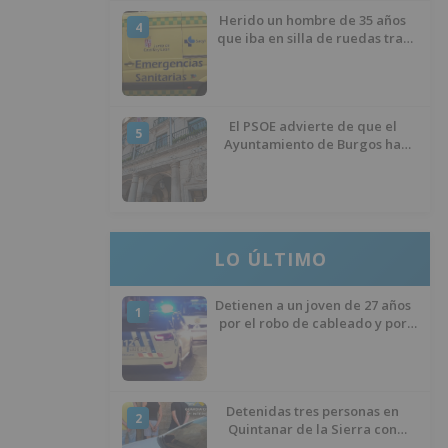
Herido un hombre de 35 años
4
que iba en silla de ruedas tras
ser atropellado en Burgos
El PSOE advierte de que el
5
Ayuntamiento de Burgos ha
"vaciado la hucha" y depende
del Ministerio para sostener las
inversiones
LO ÚLTIMO
Detienen a un joven de 27 años
1
por el robo de cableado y por
atentado contra los agentes
Detenidas tres personas en
2
Quintanar de la Sierra con
hachís, cocaína y marihuana