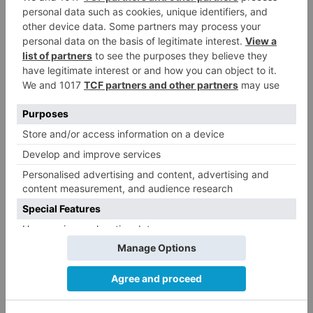
'@112cyl'.
Ante cualquier emergencia, llame al 1-1-2.
protección
civil
declara
alerta
precipitaciones
lluvia
tormentas
previstas
próximas
horas