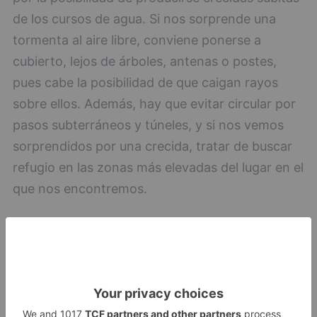
de los cursos de agua. Si nos sorprende una
tormenta al aire libre, conviene ponerse a
cubierto, lejos de árboles, antenas o postes,
pues cabe la posibilidad de que caigan rayos
sobre ellos. Además, hay que evitar circular por
pasos subterráneos y túneles, y si nos vemos
sorprendidos por una crecida, tratar de buscar
refugio en las zonas más elevadas del lugar en el
que nos encontremos.
Puede encontrar éstos y otros consejos, así
como las informaciones actualizadas, en la web
del 112 Castilla y León,
https://112.jcyl.es
, y
también en los perfiles de Facebook, 'Centro de
Emergencias Castilla y León 112' y Twitter