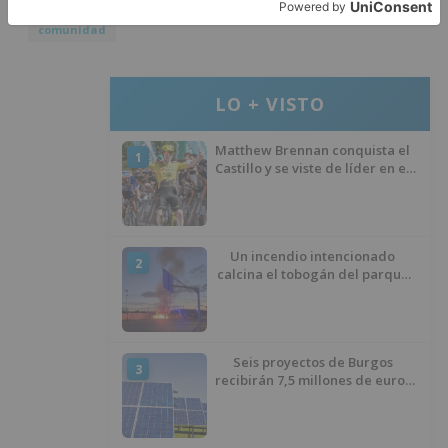
comunidad
LO + VISTO
Matthew Brennan conquista el
1
Castillo y se viste de líder en el
estreno de la Vuelta a Burgos
Un incendio intencionado
2
calcina el tobogán del parque
infantil del Barrio del Pilar de
Burgos
Seis proyectos de Burgos
3
recibirán 7,5 millones de euros
para impulsar plantas solares