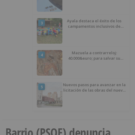
ocultos en su vehículo
Ayala destaca el éxito de los
3
campamentos inclusivos de
ASPANIAS tras completar todas
las plazas
Mazuela a contrarreloj:
4
40.000&euro; para salvar su
retablo
Nuevos pasos para avanzar en la
5
licitación de las obras del nuevo
Mercado Norte
Barrio (PSOE) denuncia