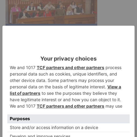
La convocatoria de subvenciones publicada hoy
incorpora como principal novedad la exigencia
de un compromiso de inserción mínimo
obligatorio a las entidades que gestionan el
programa. Así, para percibir estas ayudas deben
garantizar que al menos el 5 % de los usuarios
que participan en las acciones de orientación y
asistencia logran su integración laboral.