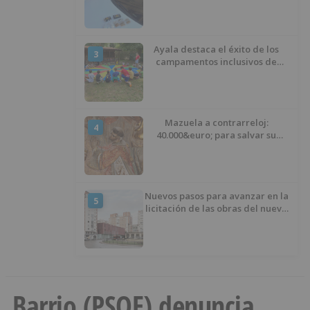
hachís, cocaína y marihuana
ocultos en su vehículo
Ayala destaca el éxito de los
3
campamentos inclusivos de
ASPANIAS tras completar todas
las plazas
Mazuela a contrarreloj:
4
40.000&euro; para salvar su
retablo
Nuevos pasos para avanzar en la
5
licitación de las obras del nuevo
Mercado Norte
Barrio (PSOE) denuncia