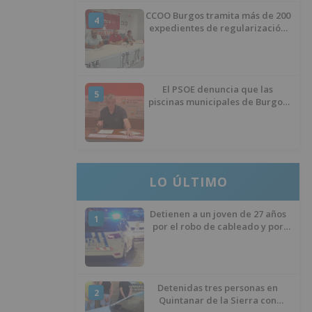
CCOO Burgos tramita más de 200
4
expedientes de regularización
de inmigrantes
El PSOE denuncia que las
5
piscinas municipales de Burgos
llevan seis meses sin la
desinfección obligatoria contra
plagas
LO ÚLTIMO
Detienen a un joven de 27 años
1
por el robo de cableado y por
atentado contra los agentes
Detenidas tres personas en
2
Quintanar de la Sierra con