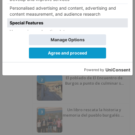
millones
euros
programa
orientación
asistencia
emprendedor
LO + VISTO
Barrio (PSOE) denuncia que la
1
apertura del Castillo responde a
“una foto” y no a la culminación
del proyecto
El poblado de El Encuentro de
2
Burgos a punto de culminar su
proceso de realojo
Un libro rescata la historia y
3
memoria del pueblo burgalés de
Huérmeces