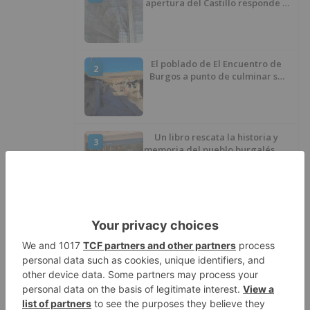
apertura del Castillo responde a
“una foto” y no a la culminación
del proyecto
El poblado de El Encuentro de
2
Burgos a punto de culminar su
proceso de realojo
Un libro rescata la historia y
3
memoria del pueblo burgalés de
Huérmeces
CCOO Burgos tramita más de 200
4
expedientes de regularización
de inmigrantes
El PSOE denuncia que las
5
piscinas municipales de Burgos
llevan seis meses sin la