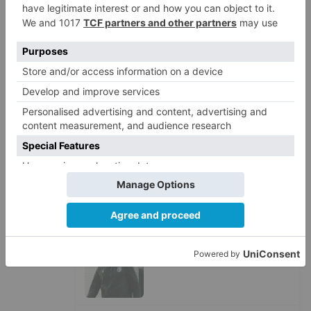
desinfección obligatoria contra
plagas
LO ÚLTIMO
Felix Gall asalta el liderato con
1
una exhibición en El Escudo
Santiago Lencina, nuevo
2
refuerzo del Burgos CF para la
temporada 2026/27
El Burgos CF anuncia que Álex
3
Lizancos ha sido operado con
éxito del menisco de su rodilla
izquierda