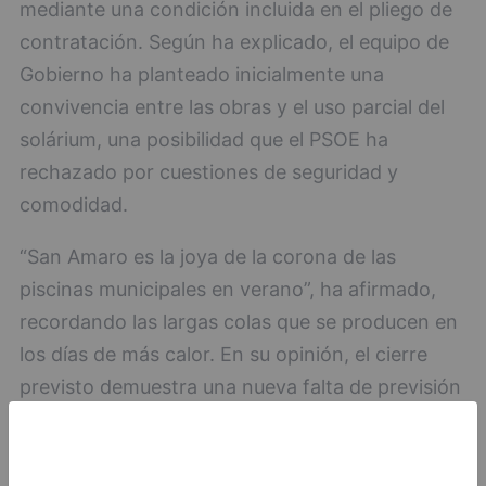
mediante una condición incluida en el pliego de
contratación. Según ha explicado, el equipo de
Gobierno ha planteado inicialmente una
convivencia entre las obras y el uso parcial del
solárium, una posibilidad que el PSOE ha
rechazado por cuestiones de seguridad y
comodidad.
“San Amaro es la joya de la corona de las
piscinas municipales en verano”, ha afirmado,
recordando las largas colas que se producen en
los días de más calor. En su opinión, el cierre
previsto demuestra una nueva falta de previsión
del Ejecutivo local.
Cantabrana ha insistido en que el problema de