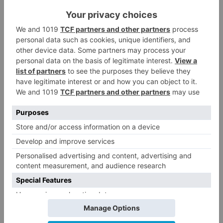
filtraciones existente en la piscina no tiene la
gravedad que llegó a tener la piscina exterior de
El Plantío, donde -según ha recordado- se
perdían millones de litros de agua de forma
continuada antes de acometerse la reforma
integral. En el caso de San Amaro, ha defendido
que podrían haberse realizado actuaciones
parciales de mantenimiento para mantener
abierta la instalación durante el verano y
ejecutar después la obra definitiva.
Además, ha criticado la gestión del personal en
el área de instalaciones deportivas y ha
denunciado la intención de prolongar de manera
“discrecional” un puesto de encargado vinculado