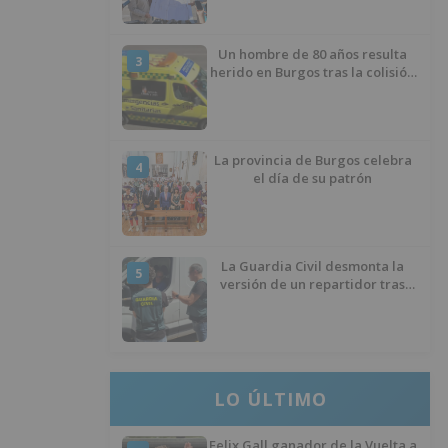
ciclista
Un hombre de 80 años resulta
3
herido en Burgos tras la colisión
entre un turismo y un camión
La provincia de Burgos celebra
4
el día de su patrón
La Guardia Civil desmonta la
5
versión de un repartidor tras
desaparecer 3.256 euros
LO ÚLTIMO
Felix Gall ganador de la Vuelta a