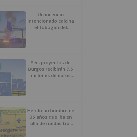
Un incendio
intencionado calcina
el tobogán del
parque infantil del
Barrio del Pilar de
Burgos
Seis proyectos de
Burgos recibirán 7,5
millones de euros
para impulsar plantas
solares
Herido un hombre de
35 años que iba en
silla de ruedas tras
ser atropellado en
Burgos