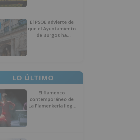
El PSOE advierte de
que el Ayuntamiento
de Burgos ha
"vaciado la hucha" y
depende del
Ministerio para
sostener las
inversiones
LO ÚLTIMO
El flamenco
contemporáneo de
La Flamenkería llega
este domingo a
Tórtoles de Esgueva
con 'Escenario
Patrimonio'