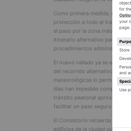
Como primera medida, el Ayunt
protección a todo el tramo de c
el paso por la zona más próxima
itinerario alternativo para los
procedimientos administrativos 
El nuevo vallado ya se encuentr
del recorrido alternativo se ej
meteorológicas lo permitan, ya q
días han impedido completar est
tránsito peatonal aproximadame
facilitar un paso seguro por la 
El Consistorio recuerda además
edificios de la ciudad que cue