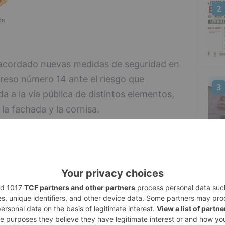
2
acordado nuevas medidas de seguridad en
ogreso número 14 ante el riesgo que
3
da a la vía pública de distintos elementos,
 la fachada y la cornisa.
a inspección realizada la pasada semana por
cias, acompañados por una dotación y el
, Extinción de Incendios y Salvamento.
4
un empeoramiento del estado de
e ha obligado al Consistorio a actuar de
ar la seguridad de los peatones y reducir
a.