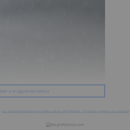
leer a la siguiente noticia
>
Los desprendimientos en el edificio de la calle Progreso, 14 obligan a reforzar la seguridad