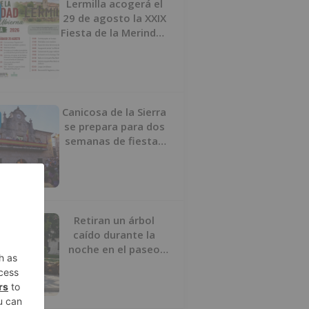
Lermilla acogerá el
29 de agosto la XXIX
Fiesta de la Merindad
de Río Ubierna con
tradición, música y
actividades para
todos los públicos
Canicosa de la Sierra
se prepara para dos
semanas de fiestas
con tradición,
deporte y música
Retiran un árbol
caído durante la
noche en el paseo
Sierra de Atapuerca