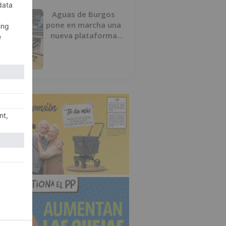
Aguas de Burgos
pone en marcha una
nueva plataforma
digital para reducir
las pérdidas de agua