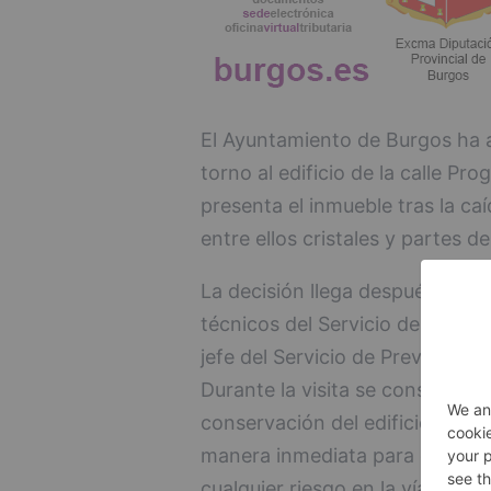
El Ayuntamiento de Burgos ha 
torno al edificio de la calle Pr
presenta el inmueble tras la caí
entre ellos cristales y partes de
La decisión llega después de l
técnicos del Servicio de Licen
jefe del Servicio de Prevención
Durante la visita se constató 
conservación del edificio, lo qu
manera inmediata para garantiz
cualquier riesgo en la vía públic