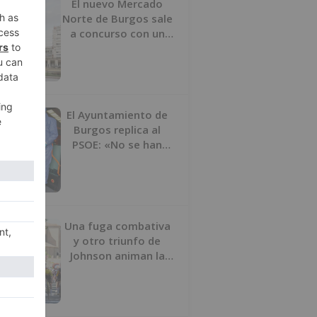
El nuevo Mercado
Norte de Burgos sale
a concurso con un
presupuesto de 21,7
millones
El Ayuntamiento de
Burgos replica al
PSOE: «No se han
interrumpido» las
desinfecciones
municipales
Una fuga combativa
y otro triunfo de
Johnson animan la
penúltima jornada de
la Vuelta a Burgos