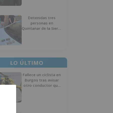
Detenidas tres
personas en
Quintanar de la Sierra
con hachís, cocaína y
marihuana ocultos en
su vehículo
LO ÚLTIMO
Fallece un ciclista en
Burgos tras avisar
otro conductor que
se había caído de la
bicicleta