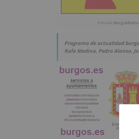
Añade
BurgosNotic
★
Programa de actualidad burga
Rafa Medina, Pedro Alonso, Jor