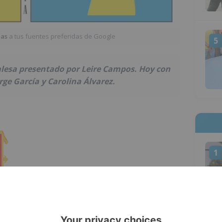
ias
a tus fuentes preferidas de Google
5
lesa presentado por Leire Campos. Hoy con
ge García y Carolina Álvarez.
1