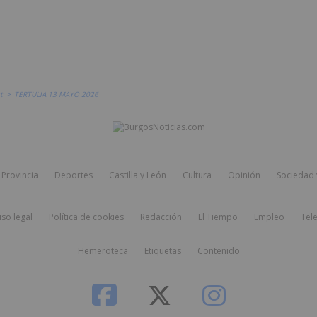
t
>
TERTULIA 13 MAYO 2026
Provincia
Deportes
Castilla y León
Cultura
Opinión
Sociedad 
iso legal
Política de cookies
Redacción
El Tiempo
Empleo
Tele
Hemeroteca
Etiquetas
Contenido