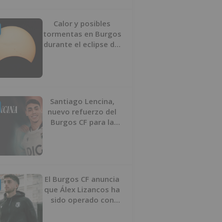
Calor y posibles
tormentas en Burgos
durante el eclipse del
12 de agosto
Santiago Lencina,
nuevo refuerzo del
Burgos CF para la
temporada 2026/27
El Burgos CF anuncia
que Álex Lizancos ha
sido operado con
éxito del menisco de
su rodilla izquierda