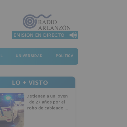
AL
UNIVERSIDAD
POLÍTICA
LO + VISTO
Detienen a un joven
de 27 años por el
robo de cableado y
por atentado contra
los agentes