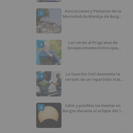
Asociaciones y Pedanías de la
2
Merindad de Montija de Burgos
piden la reapertura de la
farmacia de Villasante
Luz verde al Programa de
3
Envejecimiento Activo que
experimenta cada una mayor
demanda
La Guardia Civil desmonta la
4
versión de un repartidor tras
desaparecer 3.256 euros
Calor y posibles tormentas en
5
Burgos durante el eclipse del 12
de agosto