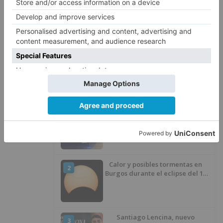
objetivo inicialmente marcado se ha conseguido.
libreria
santiago
rodriguez
LO + VISTO
Detienen a un joven de 27 años
1
por el robo de cableado y por
atentado contra los agentes
Calor y posibles tormentas en
2
Burgos durante el eclipse del 12
de agosto
Santiago Lencina, nuevo
3