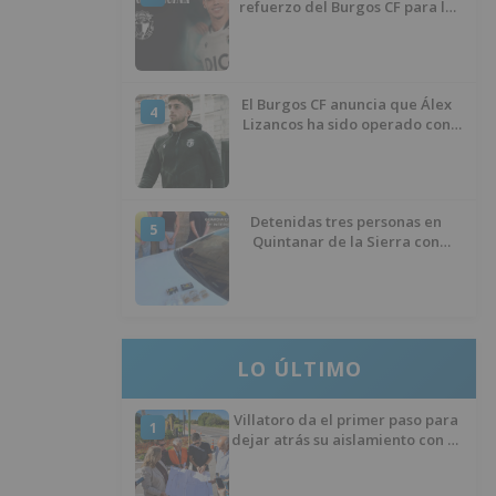
refuerzo del Burgos CF para la
temporada 2026/27
El Burgos CF anuncia que Álex
4
Lizancos ha sido operado con
éxito del menisco de su rodilla
izquierda
Detenidas tres personas en
5
Quintanar de la Sierra con
hachís, cocaína y marihuana
ocultos en su vehículo
LO ÚLTIMO
Villatoro da el primer paso para
1
dejar atrás su aislamiento con el
inicio de la senda peatonal y
ciclista