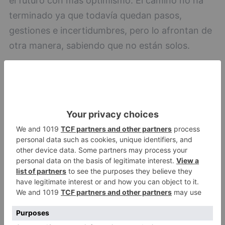
el futuro con más optimismo. El camino no ha
terminado ya que todavía quedan pasos,
gestiones e incertidumbres, pero lo afrontan de
otra manera, sabiendo que no están solos.
La campaña se ha cerrado de forma anticipada
sin agotar los 40 días previstos, ya que el