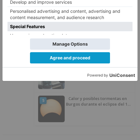
2
Merindad de Montija de Burgos
piden la reapertura de la
farmacia de Villasante
Luz verde al Programa de
3
Envejecimiento Activo que
experimenta cada una mayor
demanda
La Guardia Civil desmonta la
4
versión de un repartidor tras
desaparecer 3.256 euros
Calor y posibles tormentas en
5
Burgos durante el eclipse del 12
de agosto