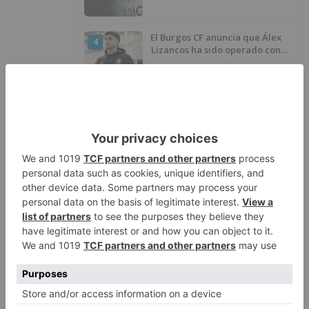
El Burgos CF anuncia que Álex
4
Lizancos ha sido operado con
éxito del menisco de su rodilla
izquierda
Detenidas tres personas en
5
Quintanar de la Sierra con
hachís, cocaína y marihuana
ocultos en su vehículo
LO ÚLTIMO
Villatoro da el primer paso para
1
dejar atrás su aislamiento con el
inicio de la senda peatonal y
ciclista
Asociaciones y Pedanías de la