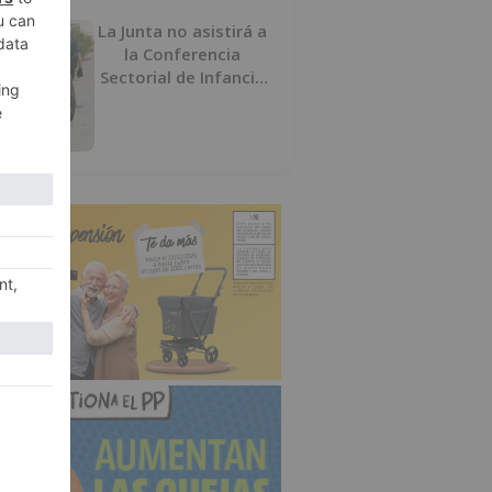
La Junta no asistirá a
la Conferencia
Sectorial de Infancia
y pide el retorno de
los menores a
Marruecos desde
Ceuta