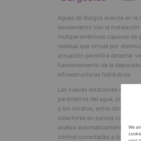
Aguas de Burgos avanza en la m
saneamiento con la instalación
multiparamétricas capaces de an
residual que circula por distint
actuación permitirá detectar ve
funcionamiento de la depurador
infraestructuras hidráulicas.
Las nuevas estaciones de monit
parámetros del agua, como el pH
o los nitratos, entre otros. Par
colectores en puntos considera
analiza automáticamente media
control conectadas a los siste