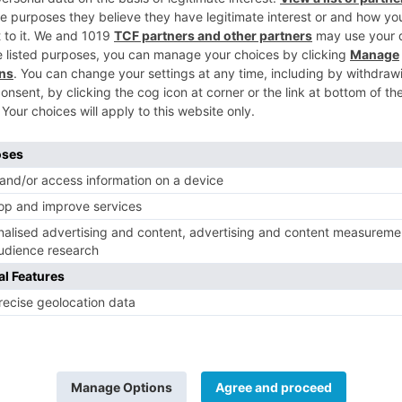
z, responsable de la Oficina Técnica de
5
a nos permite detectar de forma temprana
s autorizados y anticiparnos a posibles
l funcionamiento de la depuradora”.
tuación es mejorar el control de la calidad
d de saneamiento, especialmente en zonas
s donde pueden producirse vertidos
 normativa municipal. Gracias a esta
 de Burgos puede localizar zonas con
 detectar vertidos ilegales y actuar con
cidencias.
venir episodios que puedan afectar al
ón Depuradora de Aguas Residuales (EDAR).