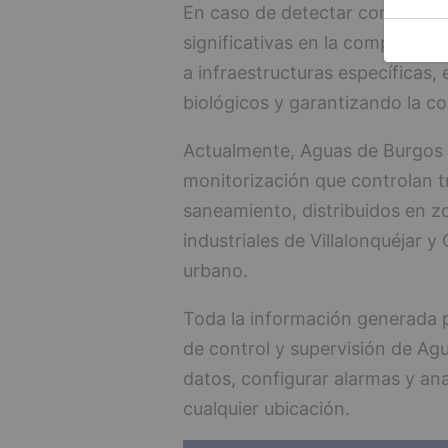
En caso de detectar contaminan
significativas en la composició
a infraestructuras específicas,
biológicos y garantizando la co
Actualmente, Aguas de Burgos 
monitorización que controlan tr
saneamiento, distribuidos en z
industriales de Villalonquéjar 
urbano.
Toda la información generada p
de control y supervisión de Agu
datos, configurar alarmas y an
cualquier ubicación.