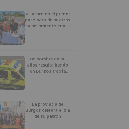
Villatoro da el primer
paso para dejar atrás
su aislamiento con el
inicio de la senda
peatonal y ciclista
Un hombre de 80
años resulta herido
en Burgos tras la
colisión entre un
turismo y un camión
La provincia de
Burgos celebra el día
de su patrón