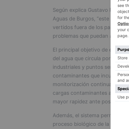
Según explica Gustavo Rodrígue
Aguas de Burgos, “este sistem
vertidos fuera de los parámetro
problemas que puedan afectar a
El principal objetivo de esta ac
del agua que circula por la re
industriales y puntos sensible
contaminantes que incumplan la
monitorización continua, Aguas
cargas contaminantes anómalas,
mayor rapidez ante posibles in
Además, el sistema permite pre
proceso biológico de la Estaci