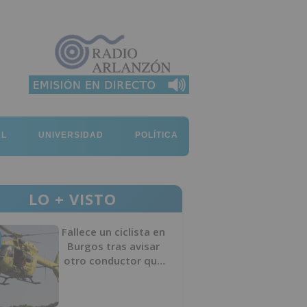
AL
UNIVERSIDAD
POLÍTICA
LO + VISTO
Fallece un ciclista en
Burgos tras avisar
otro conductor que
se había caído de la
bicicleta