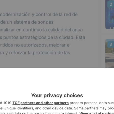
2
odernización y control de la red de
 de un sistema de sondas
alizar en continuo la calidad del agua
os puntos estratégicos de la ciudad. Esta
3
rtidos no autorizados, mejorar el
a y reforzar la protección de las
orización analizan en tiempo real distintos
, la conductividad, la turbidez, el amonio
4
a ello, el agua se extrae directamente de los
dos conflictivos o estratégicos y se
nte sondas instaladas en casetas de
mas de Aguas de Burgos.