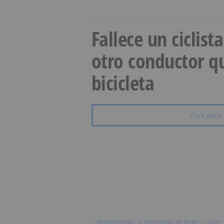
Fallece un ciclist
otro conductor qu
bicicleta
Click para 
>
BurgosNoticias - El diario digital de Burgos
>
Local