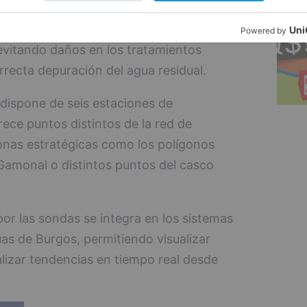
tes peligrosos o alteraciones
n del agua, es posible derivar esos caudales
 evitando daños en los tratamientos
rrecta depuración del agua residual.
dispone de seis estaciones de
ece puntos distintos de la red de
onas estratégicas como los polígonos
y Gamonal o distintos puntos del casco
or las sondas se integra en los sistemas
as de Burgos, permitiendo visualizar
alizar tendencias en tiempo real desde