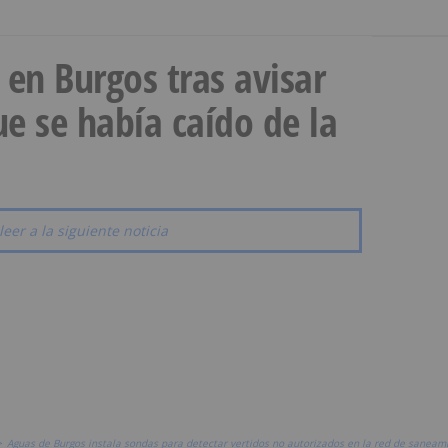
a en Burgos tras avisar
e se había caído de la
leer a la siguiente noticia
>
Aguas de Burgos instala sondas para detectar vertidos no autorizados en la red de saneam