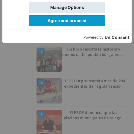
del proyecto
El poblado de El Encuentro de
2
Burgos a punto de culminar su
proceso de realojo
Un libro rescata la historia y
3
memoria del pueblo burgalés de
Huérmeces
CCOO Burgos tramita más de 200
4
expedientes de regularización
de inmigrantes
El PSOE denuncia que las
5
piscinas municipales de Burgos
llevan seis meses sin la
desinfección obligatoria contra