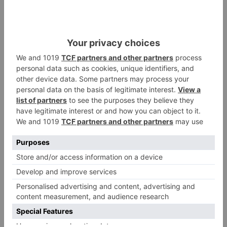
Burgos
fietsa de las flors
fotos
galeria
Flores
Espolon
Templete
LO + VISTO
Barrio (PSOE) denuncia que la
1
apertura del Castillo responde a
“una foto” y no a la culminación