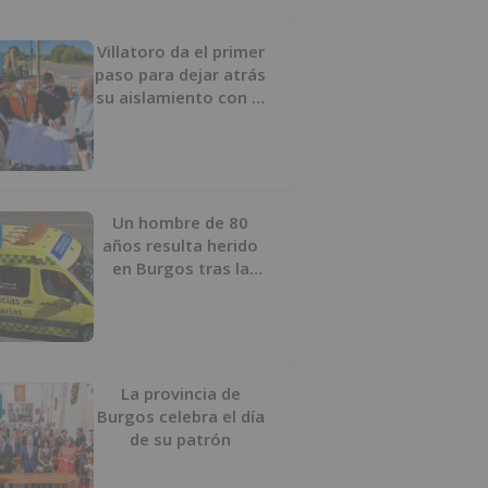
Villatoro da el primer
paso para dejar atrás
su aislamiento con el
inicio de la senda
peatonal y ciclista
Un hombre de 80
años resulta herido
en Burgos tras la
colisión entre un
turismo y un camión
La provincia de
Burgos celebra el día
de su patrón