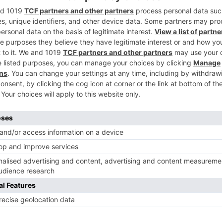
reproduciendo los menores en los
5
cto fue aprobada por la Junta de Gobierno
e de 2025 y, según explicó Álvarez, no
para la ciudad, ya que todas las acciones
de esta red, Burgos celebrará este martes
llying en la Sala Polisón del Teatro
 y otro a las 16.00. Las sesiones estarán
asociaciones, entrenadores, personal de
a Local y otros colectivos vinculados al
iones Institucionales de LaLiga, explicó