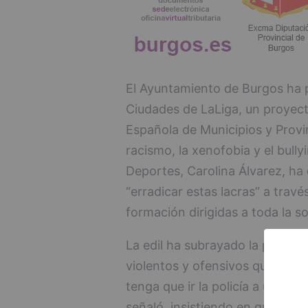
El Ayuntamiento de Burgos ha 
Ciudades de LaLiga, un proyect
Española de Municipios y Provin
racismo, la xenofobia y el bull
Deportes, Carolina Álvarez, ha 
“erradicar estas lacras” a trav
formación dirigidas a toda la s
La edil ha subrayado la preocu
violentos y ofensivos que se e
tenga que ir la policía a un par
señaló, insistiendo en que los p