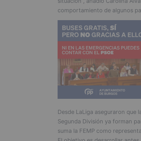
situación”, añadió Carolina Álv
comportamiento de algunos pad
Desde LaLiga aseguraron que l
Segunda División ya forman par
suma la FEMP como representan
El objetivo es desarrollar antes 