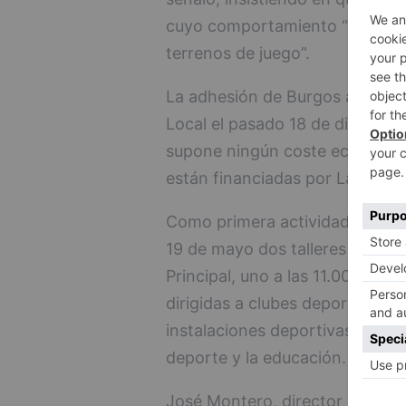
cuyo comportamiento “acaban 
terrenos de juego”.
La adhesión de Burgos al proye
Local el pasado 18 de diciembr
supone ningún coste económico 
están financiadas por LaLiga.
Como primera actividad dentro 
19 de mayo dos talleres sobre bu
Principal, uno a las 11.00 horas
dirigidas a clubes deportivos, 
instalaciones deportivas, Policí
deporte y la educación.
José Montero, director de Relac