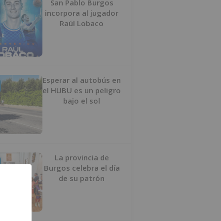
San Pablo Burgos
incorpora al jugador
Raúl Lobaco
Esperar al autobús en
el HUBU es un peligro
bajo el sol
La provincia de
Burgos celebra el día
de su patrón