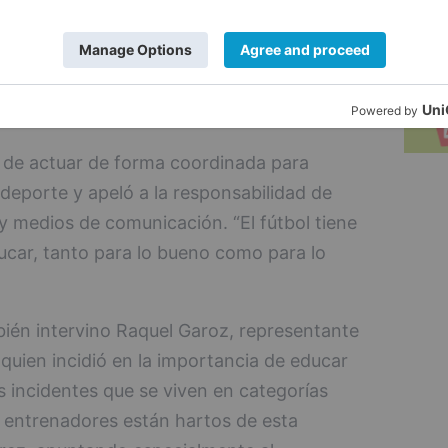
 por el Consejo General de la Psicología y
ectar el bullying, combatirlo y prevenirlo.
a contempla otros talleres sobre racismo
s para menores.
 de actuar de forma coordinada para
 deporte y apeló a la responsabilidad de
 y medios de comunicación. “El fútbol tiene
car, tanto para lo bueno como para lo
ién intervino Raquel Garoz, representante
quien incidió en la importancia de educar
 incidentes que se viven en categorías
y entrenadores están hartos de esta