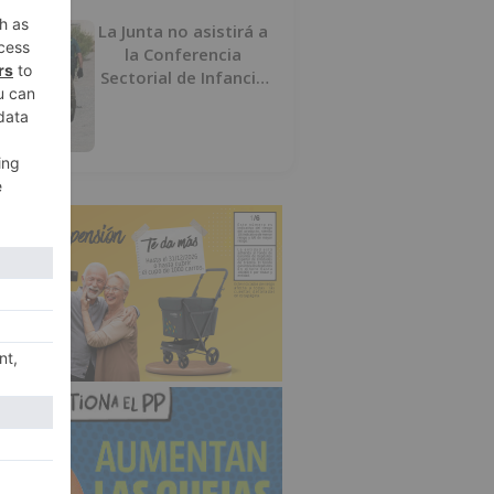
La Junta no asistirá a
la Conferencia
Sectorial de Infancia
y pide el retorno de
los menores a
Marruecos desde
Ceuta