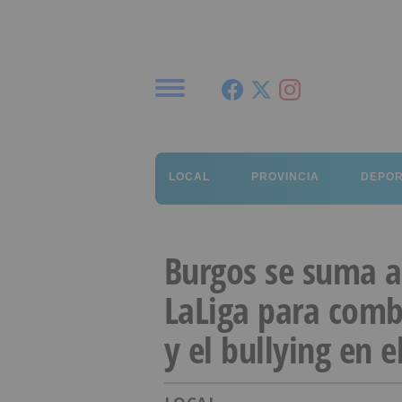
Menú
LOCAL
PROVINCIA
DEPO
Burgos se suma a
LaLiga para comba
y el bullying en e