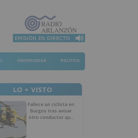
AL
UNIVERSIDAD
POLÍTICA
LO + VISTO
Fallece un ciclista en
Burgos tras avisar
otro conductor que
se había caído de la
bicicleta