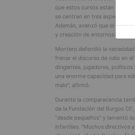
que estos cursos están avalados
se centran en tres aspectos: det
Además, avanzó que el program
y creación de entornos seguro
Montero defendió la necesidad
frenar el discurso de odio en el
dirigentes, jugadores, políticos
una enorme capacidad para edu
malo”, afirmó.
Durante la comparecencia tamb
de la Fundación del Burgos CF, 
“desde pequeños” y lamentó los
infantiles. “Muchos directivos 