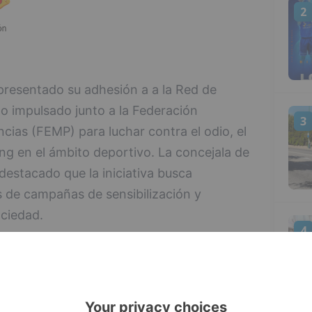
2
presentado su adhesión a a la Red de
o impulsado junto a la Federación
3
cias (FEMP) para luchar contra el odio, el
ying en el ámbito deportivo. La concejala de
destacado que la iniciativa busca
és de campañas de sensibilización y
ociedad.
4
pación existente por los comportamientos
stán produciendo en el deporte base. “Que
tido de niños es bastante lamentable”,
rincipales responsables son los adultos,