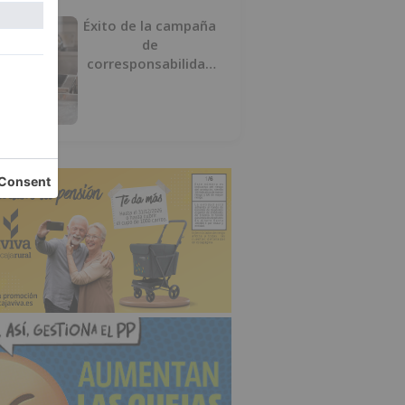
Éxito de la campaña
de
corresponsabilidad
impulsada por el área
de Igualdad municipal