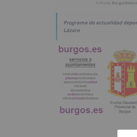
Añade
BurgosNotic
★
Programa de actualidad depor
Lázaro