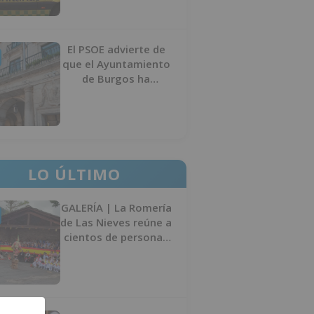
El PSOE advierte de
que el Ayuntamiento
de Burgos ha
"vaciado la hucha" y
depende del
Ministerio para
sostener las
inversiones
LO ÚLTIMO
GALERÍA | La Romería
de Las Nieves reúne a
cientos de personas
en Las Machorras