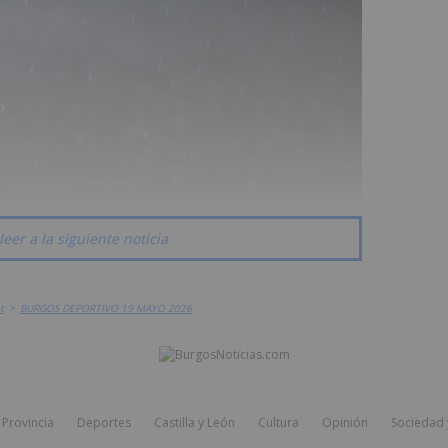
leer a la siguiente noticia
t
>
BURGOS DEPORTIVO 19 MAYO 2026
Provincia
Deportes
Castilla y León
Cultura
Opinión
Sociedad 