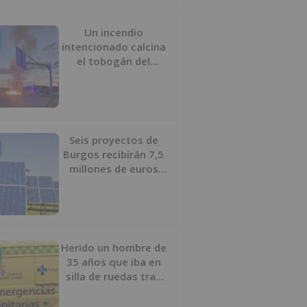
Un incendio
intencionado calcina
el tobogán del
parque infantil del
Barrio del Pilar de
Burgos
Seis proyectos de
Burgos recibirán 7,5
millones de euros
para impulsar plantas
solares
Herido un hombre de
35 años que iba en
silla de ruedas tras
ser atropellado en
Burgos