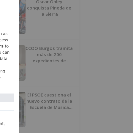
Oscar Onley
conquista Pineda de
la Sierra
CCOO Burgos tramita
más de 200
expedientes de
regularización de
inmigrantes
El PSOE cuestiona el
nuevo contrato de la
Escuela de Música
por su “urgencia
injustificada”