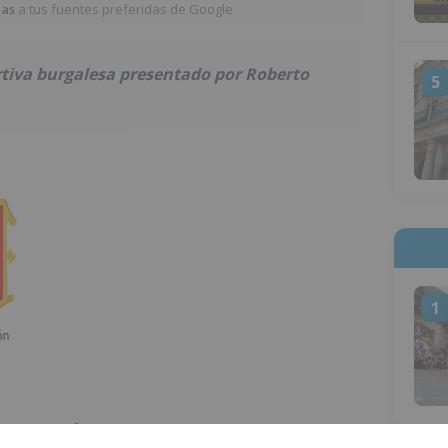
ias
a tus fuentes preferidas de Google
tiva burgalesa presentado por Roberto
5
1