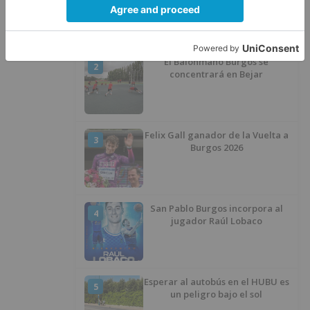
El Balonmano Burgos se
2
concentrará en Bejar
Felix Gall ganador de la Vuelta a
3
Burgos 2026
San Pablo Burgos incorpora al
4
jugador Raúl Lobaco
Esperar al autobús en el HUBU es
5
un peligro bajo el sol