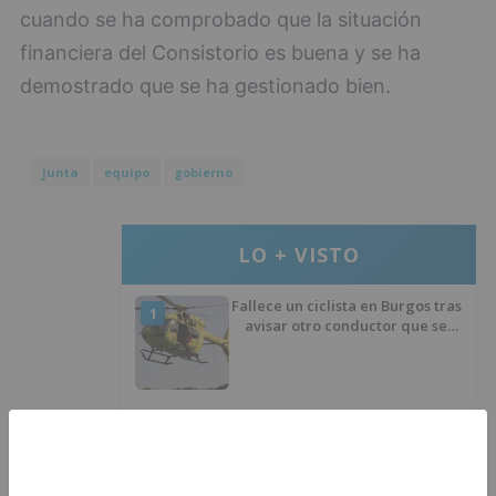
cuando se ha comprobado que la situación
financiera del Consistorio es buena y se ha
demostrado que se ha gestionado bien.
junta
equipo
gobierno
LO + VISTO
Fallece un ciclista en Burgos tras
1
avisar otro conductor que se
había caído de la bicicleta
Villatoro da el primer paso para
2
dejar atrás su aislamiento con el
inicio de la senda peatonal y
ciclista