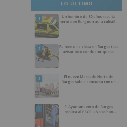
LO ÚLTIMO
Un hombre de 80 años resulta
1
herido en Burgos tras la colisión
entre un turismo y un camión
Fallece un ciclista en Burgos tras
2
avisar otro conductor que se
había caído de la bicicleta
El nuevo Mercado Norte de
3
Burgos sale a concurso con un
presupuesto de 21,7 millones
El Ayuntamiento de Burgos
4
replica al PSOE: «No se han
interrumpido» las
desinfecciones municipales