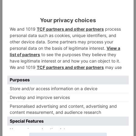
completo de actuaciones se irán concretando
en las próximas semanas, aunque el anuncio del
cartel ya ha reavivado el debate sobre el
equilibrio entre gasto público, oferta cultural y
capacidad de atracción turística durante una de
las citas más importantes del año en Burgos.
San Pedro y San Pablo
LO + VISTO
Detienen a un joven de 27 años
1
por el robo de cableado y por
atentado contra los agentes