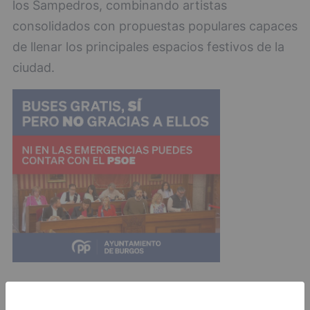
los Sampedros, combinando artistas
consolidados con propuestas populares capaces
de llenar los principales espacios festivos de la
ciudad.
La programación definitiva y el calendario