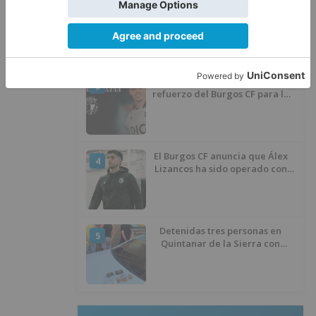
Calor y posibles tormentas en
2
Burgos durante el eclipse del 12
de agosto
Santiago Lencina, nuevo
3
refuerzo del Burgos CF para la
temporada 2026/27
El Burgos CF anuncia que Álex
4
Lizancos ha sido operado con
éxito del menisco de su rodilla
izquierda
Detenidas tres personas en
5
Quintanar de la Sierra con
hachís, cocaína y marihuana
ocultos en su vehículo