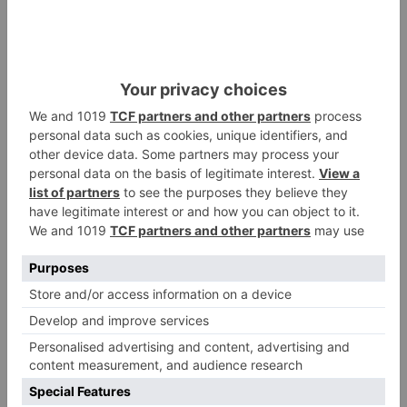
Tras elaborar el correspondiente atestado
policial, ambos individuos han sido puestos a
disposición del Tribunal de Instancia-Sección de
Instrucción competente.
Castilla y León
Sucesos
Policia Nacional
LO + VISTO
Esperar al autobús en el HUBU es
1
un peligro bajo el sol