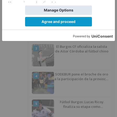
Felix Gall ganador de la Vuelta a
2
Burgos 2026
El Burgos CF oficializa la salida
3
de Aitor Córdoba al fútbol chino
SODEBUR pone el broche de oro
4
a la participación de la provincia
de Burgos en FITUR
Fútbol Burgos: Lucas Ricoy
5
finaliza su etapa como
blanquinegro