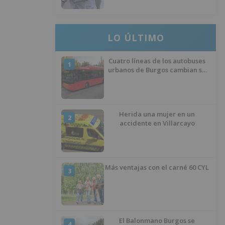
LO ÚLTIMO
Cuatro líneas de los autobuses
1
urbanos de Burgos cambian su
recorrido por las obras de
asfaltado en la Avenida del
Arlanzón y se reactiva el servicio
al Centro Histórico
Herida una mujer en un
2
accidente en Villarcayo
Más ventajas con el carné 60 CYL
3
El Balonmano Burgos se
4