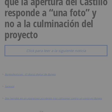
que la apertura del Castillo
responde a “una foto” y
no a la culminación del
proyecto
Click para leer a la siguiente noticia
>
BurgosNoticias - El diario digital de Burgos
>
Sucesos
>
Dos heridos en un aparatoso accidente tras colisionar contra un corzo en Burgos