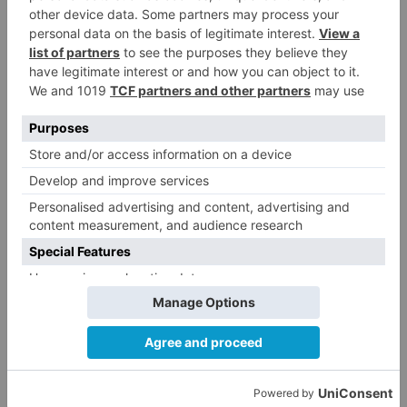
expedientes de regularización
de inmigrantes
El PSOE denuncia que las
5
piscinas municipales de Burgos
llevan seis meses sin la
desinfección obligatoria contra
plagas
LO ÚLTIMO
Villatoro da el primer paso para
1
dejar atrás su aislamiento con el
inicio de la senda peatonal y
ciclista
Asociaciones y Pedanías de la
2
Merindad de Montija de Burgos
piden la reapertura de la
farmacia de Villasante