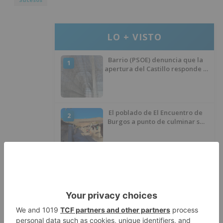
LO + VISTO
Barrio (PSOE) denuncia que la
1
apertura del Castillo responde a
“una foto” y no a la culminación
del proyecto
El poblado de El Encuentro de
2
Burgos a punto de culminar su
proceso de realojo
Un libro rescata la historia y
3
memoria del pueblo burgalés de
Huérmeces
CCOO Burgos tramita más de 200
4