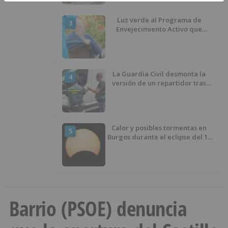
Luz verde al Programa de
3
Envejecimiento Activo que
experimenta cada una mayor
demanda
La Guardia Civil desmonta la
4
versión de un repartidor tras
desaparecer 3.256 euros
Calor y posibles tormentas en
5
Burgos durante el eclipse del 12
de agosto
Barrio (PSOE) denuncia