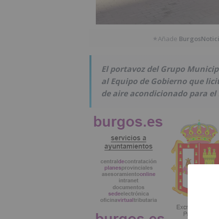
Añade
BurgosNotic
★
El portavoz del Grupo Municip
al Equipo de Gobierno que lici
de aire acondicionado para el