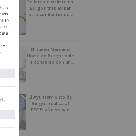
Fallece un ciclista en
Burgos tras avisar
otro conductor que
se había caído de la
bicicleta
El nuevo Mercado
Norte de Burgos sale
a concurso con un
presupuesto de 21,7
millones
El Ayuntamiento de
Burgos replica al
PSOE: «No se han
interrumpido» las
desinfecciones
municipales