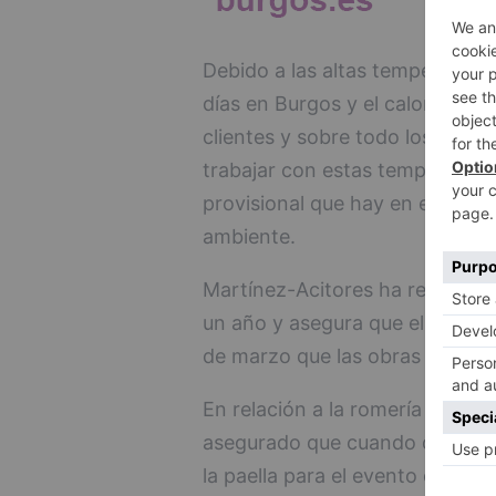
Debido a las altas temperaturas
días en Burgos y el calor que se
clientes y sobre todo los conces
trabajar con estas temperatura
provisional que hay en el Merca
ambiente.
Martínez-Acitores ha recordad
un año y asegura que el viceal
de marzo que las obras de cli
En relación a la romería de la 
asegurado que cuando quedan tr
la paella para el evento en el C