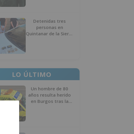
Detenidas tres
personas en
Quintanar de la Sierra
con hachís, cocaína y
marihuana ocultos en
su vehículo
LO ÚLTIMO
Un hombre de 80
años resulta herido
en Burgos tras la
colisión entre un
turismo y un camión