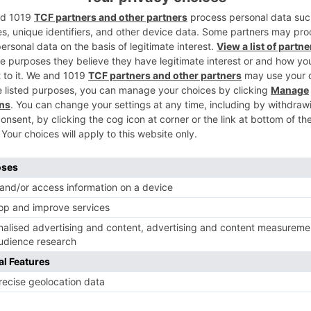
2
 que se están registrando en los últimos
 registra dentro de esta instalación, los
ionarios se quejan de lo difícil que resulta
s tan elevadas, ya que con un ventilador
3
do es insuficiente para refrescar el
o que el problema se conocía desde hace
calde, Juan Manuel Manso prometió el mes
matización comenzarían en mayo.
4
Virgen Blanca, Martínez-Acitores ha
es días para la celebración de esta fiesta,
astillo no está todavía contratada, y se