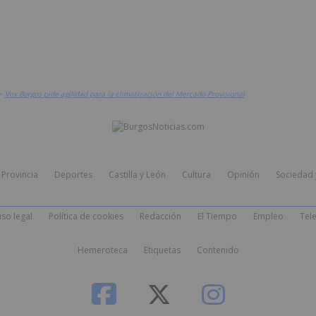
>
Vox Burgos pide agilidad para la climatización del Mercado Provisional
Provincia
Deportes
Castilla y León
Cultura
Opinión
Sociedad 
iso legal
Política de cookies
Redacción
El Tiempo
Empleo
Tele
Hemeroteca
Etiquetas
Contenido