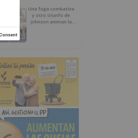
Una fuga combativa
y otro triunfo de
Johnson animan la
penúltima jornada de
la Vuelta a Burgos