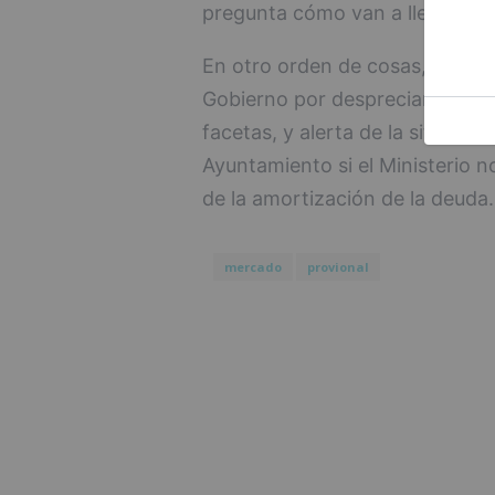
pregunta cómo van a llegar a t
En otro orden de cosas, Martín
Gobierno por despreciar a Vox a
facetas, y alerta de la situació
Ayuntamiento si el Ministerio n
de la amortización de la deuda.
mercado
provional