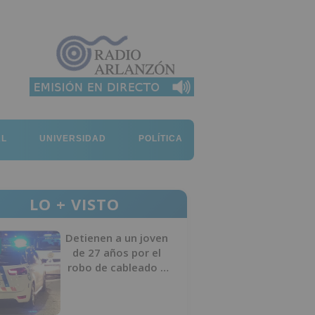
AL
UNIVERSIDAD
POLÍTICA
LO + VISTO
Detienen a un joven
de 27 años por el
robo de cableado y
por atentado contra
los agentes