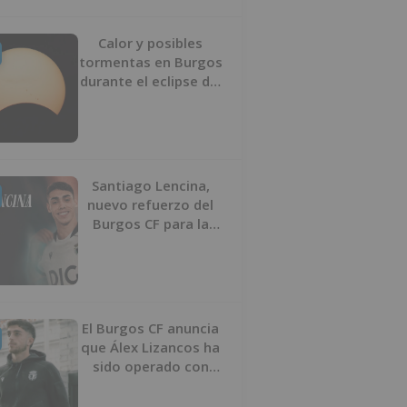
Calor y posibles
tormentas en Burgos
durante el eclipse del
12 de agosto
Santiago Lencina,
nuevo refuerzo del
Burgos CF para la
temporada 2026/27
El Burgos CF anuncia
que Álex Lizancos ha
sido operado con
éxito del menisco de
su rodilla izquierda