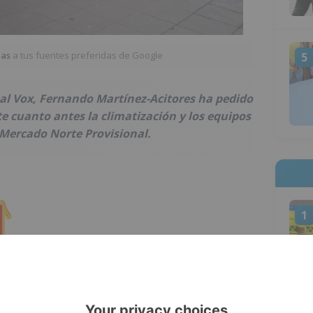
ias
a tus fuentes preferidas de Google
5
al Vox, Fernando Martínez-Acitores ha pedido
te cuanto antes la climatización y los equipos
 Mercado Norte Provisional.
1