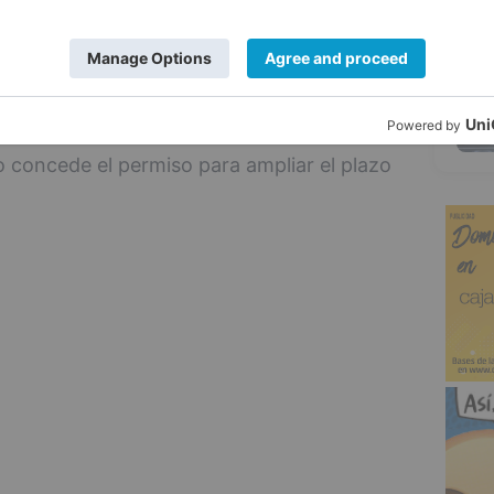
iempo.
5
ez-Acitores ha criticado al Equipo de
 la hora de llegar a acuerdos en otras
n de colapso a la que puede llegar el
o concede el permiso para ampliar el plazo