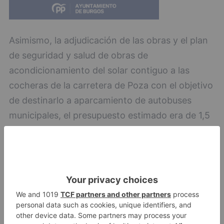
Asimismo, la adjudicación de las obras y el plan
de seguridad y salud de obras de
acondicionamiento del solar contiguo a las
cocheras de la carretera de Poza con el objetivo
de destinarlo a aparcamiento de autobuses
municipales, el presupuesto estimado era de 1,5
millones de euros y se ha adjudicado finalmente
por 1.638.208 euros.
puente
castillo
LO + VISTO