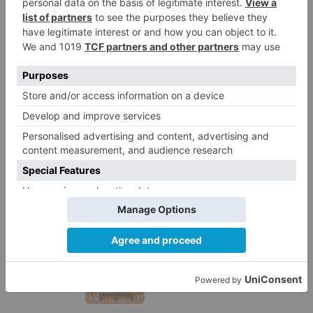
Fallece un ciclista en Burgos tras
1
avisar otro conductor que se
había caído de la bicicleta
Villatoro da el primer paso para
2
dejar atrás su aislamiento con el
inicio de la senda peatonal y
ciclista
Un hombre de 80 años resulta
3
herido en Burgos tras la colisión
entre un turismo y un camión
La provincia de Burgos celebra
4
el día de su patrón