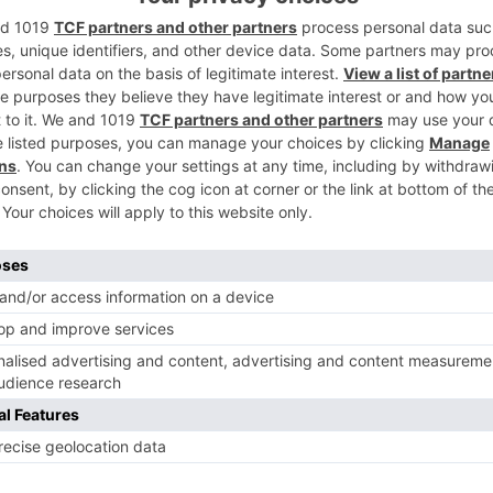
idas tras el aparatoso accidente de tráfico
2
nda del cruce de la Avenida José María
n a la altura de las piscinas de San Amaro de
informado el servicio de emergencias 1-1-2
a colisión entre los tres vehículos se ha
3
a la mujer herida se ha golpeado con el
presenta dolor de cuello. Tras el accidente
l de Burgos y a Emergencias Sanitarias del
para atender a los heridos.
4
rpo Nacional de Policía.