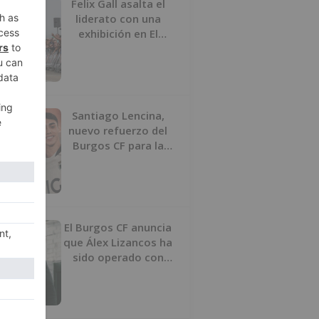
Felix Gall asalta el
liderato con una
exhibición en El
Escudo
Santiago Lencina,
nuevo refuerzo del
Burgos CF para la
temporada 2026/27
El Burgos CF anuncia
que Álex Lizancos ha
sido operado con
éxito del menisco de
su rodilla izquierda