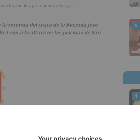
ias
a tus fuentes preferidas de Google
 la rotonda del cruce de la Avenida José
5
lle León a la altura de las piscinas de San
1