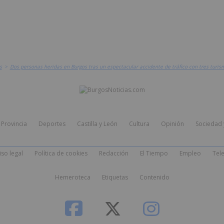
s
>
Dos personas heridas en Burgos tras un espectacular accidente de tráfico con tres turis
Provincia
Deportes
Castilla y León
Cultura
Opinión
Sociedad 
iso legal
Política de cookies
Redacción
El Tiempo
Empleo
Tele
Hemeroteca
Etiquetas
Contenido