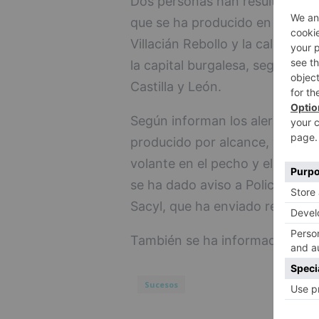
Dos personas han resultado her
que se ha producido en la roto
Villacián Rebollo y la calle Leó
la capital burgalesa, según ha 
Castilla y León.
Según informan los alertantes, l
producido por alcance, y en ell
volante en el pecho y el varón 
se ha dado aviso a Policía Loca
Sacyl, que ha enviado recursos 
También se ha informado al Cue
Sucesos