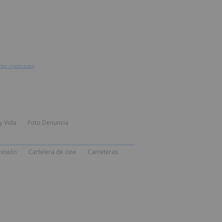
mos implicados
y Vida
Foto Denuncia
visión
Cartelera de cine
Carreteras