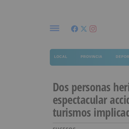
Menú
LOCAL
PROVINCIA
DEPO
Dos personas her
espectacular acci
turismos implica