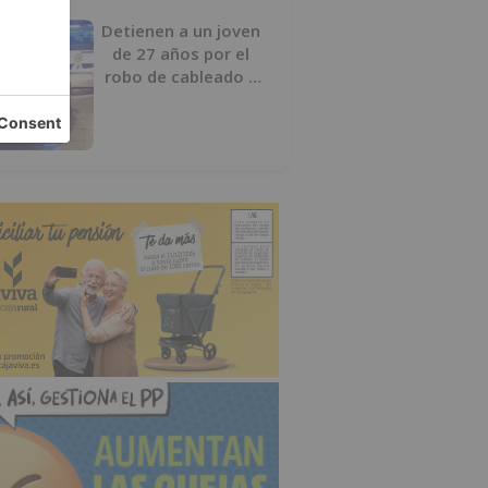
Detienen a un joven
de 27 años por el
robo de cableado y
por atentado contra
los agentes