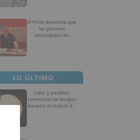
El PSOE denuncia que
las piscinas
municipales de
Burgos llevan seis
meses sin la
desinfección
obligatoria contra
plagas
LO ÚLTIMO
Calor y posibles
tormentas en Burgos
durante el eclipse del
12 de agosto