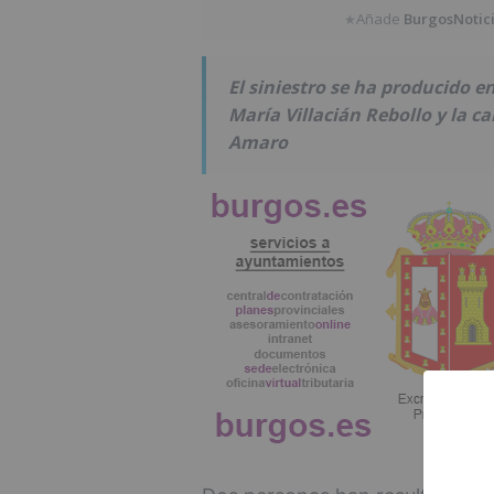
Añade
BurgosNotic
★
El siniestro se ha producido en
María Villacián Rebollo y la ca
Amaro