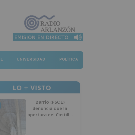
AL
UNIVERSIDAD
POLÍTICA
LO + VISTO
Barrio (PSOE)
denuncia que la
apertura del Castillo
responde a “una
foto” y no a la
culminación del