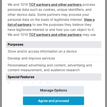
El Burgos CF anuncia que Álex
4
Lizancos ha sido operado con
éxito del menisco de su rodilla
izquierda
Detenidas tres personas en
5
Quintanar de la Sierra con
hachís, cocaína y marihuana
ocultos en su vehículo
LO ÚLTIMO
La provincia de Burgos celebra
1
el día de su patrón