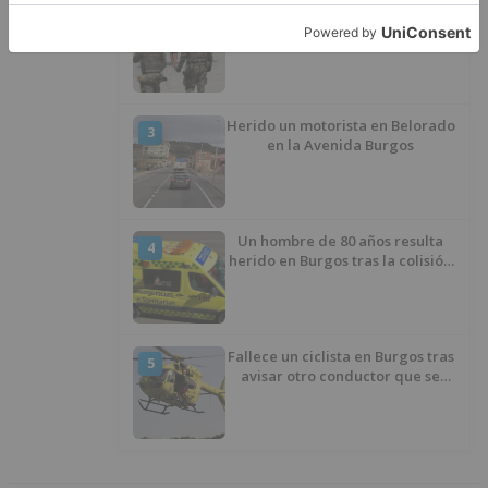
La Junta no asistirá a la
2
Conferencia Sectorial de
Infancia y pide el retorno de los
menores a Marruecos desde
Ceuta
Herido un motorista en Belorado
3
en la Avenida Burgos
Un hombre de 80 años resulta
4
herido en Burgos tras la colisión
entre un turismo y un camión
Fallece un ciclista en Burgos tras
5
avisar otro conductor que se
había caído de la bicicleta