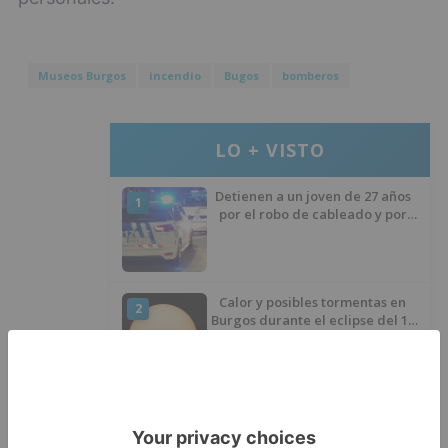
Museos Burgos
incendio
Bugos
bomberos
LO + VISTO
Detienen a un joven de 27 años
1
por el robo de cableado y por
atentado contra los agentes
Calor y posibles tormentas en
2
Burgos durante el eclipse del 12
de agosto
Santiago Lencina, nuevo
3
refuerzo del Burgos CF para la
temporada 2026/27