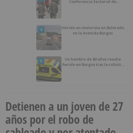
Conferencia Sectorial de
Infancia y pide el retorno de los
menores a Marruecos desde
Ceuta
Herido un motorista en Belorado
4
en la Avenida Burgos
Un hombre de 80 años resulta
5
herido en Burgos tras la colisión
entre un turismo y un camión
Detienen a un joven de 27
años por el robo de
cableado y por atentado