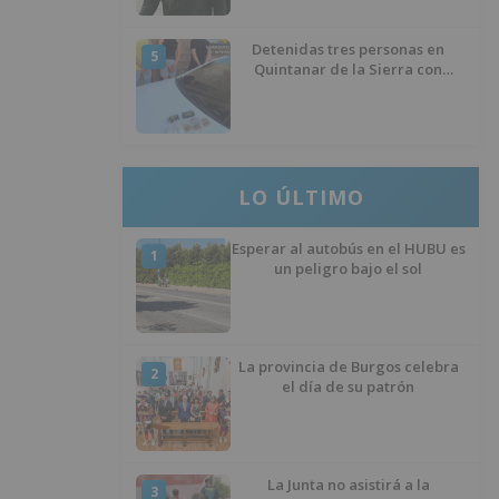
Detenidas tres personas en
5
Quintanar de la Sierra con
hachís, cocaína y marihuana
ocultos en su vehículo
LO ÚLTIMO
Esperar al autobús en el HUBU es
1
un peligro bajo el sol
La provincia de Burgos celebra
2
el día de su patrón
La Junta no asistirá a la
3