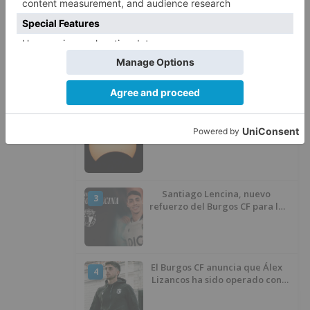
LO + VISTO
Detienen a un joven de 27 años
1
por el robo de cableado y por
atentado contra los agentes
Calor y posibles tormentas en
2
Burgos durante el eclipse del 12
de agosto
Santiago Lencina, nuevo
3
refuerzo del Burgos CF para la
temporada 2026/27
El Burgos CF anuncia que Álex
4
Lizancos ha sido operado con
éxito del menisco de su rodilla
izquierda