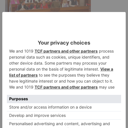
El exhaustivo análisis de los datos obtenidos de
diversas fuentes y la labor operativa desplegada
por los investigadores, permitió identificar
plenamente al sospechoso y localizarle más
tarde en la Comunidad de Madrid, donde ha sido
detenido y desde donde se desplazaba para
acometer este tipo de ilícitos.
Sucesos