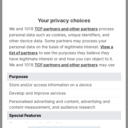
El poblado de El Encuentro de
2
Burgos a punto de culminar su
proceso de realojo
Un libro rescata la historia y
3
memoria del pueblo burgalés de
Huérmeces
CCOO Burgos tramita más de 200
4
expedientes de regularización
de inmigrantes
El PSOE denuncia que las
5
piscinas municipales de Burgos
llevan seis meses sin la
desinfección obligatoria contra
plagas