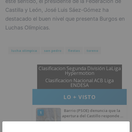
este sentido, el presidente de la Federación de
Castilla y León, José Luis Sáez-Gómez ha
destacado el buen nivel que presenta Burgos en
Luchas Olímpicas.
lucha olimpica
san pedro
fiestas
toreno
Clasificacion Segunda División LaLiga
Hypermotion
Clasificacion Nacional ACB Liga
ENDESA
LO + VISTO
Barrio (PSOE) denuncia que la
1
apertura del Castillo responde a
“una foto” y no a la culminación
del proyecto