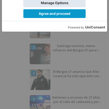
LO ÚLTIMO
Felix Gall asalta el liderato con
1
una exhibición en El Escudo
Santiago Lencina, nuevo
2
refuerzo del Burgos CF para la
temporada 2026/27
El Burgos CF anuncia que Álex
3
Lizancos ha sido operado con
éxito del menisco de su rodilla
izquierda
Detienen a un joven de 27 años
4
por el robo de cableado y por
atentado contra los agentes