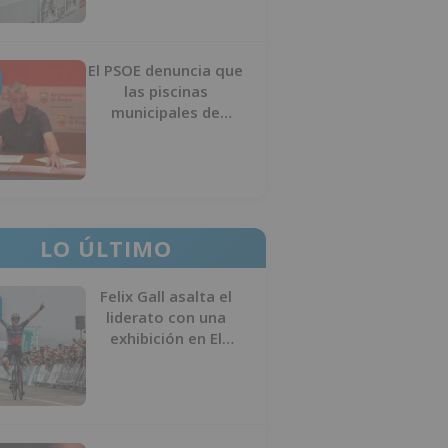
El PSOE denuncia que
las piscinas
municipales de
Burgos llevan seis
meses sin la
desinfección
obligatoria contra
plagas
LO ÚLTIMO
Felix Gall asalta el
liderato con una
exhibición en El
Escudo