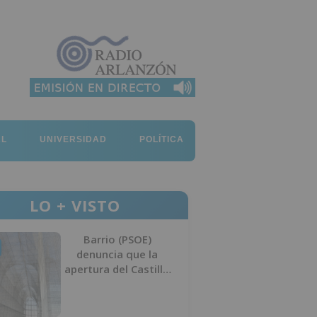
AL
UNIVERSIDAD
POLÍTICA
LO + VISTO
Barrio (PSOE)
denuncia que la
apertura del Castillo
responde a “una
foto” y no a la
culminación del