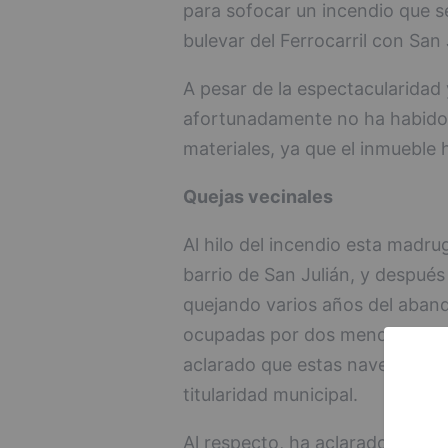
para sofocar un incendio que s
bulevar del Ferrocarril con San 
A pesar de la espectacularidad 
afortunadamente no ha habido 
materiales, ya que el inmueble
Quejas vecinales
Al hilo del incendio esta madru
barrio de San Julián, y después
quejando varios años del aban
ocupadas por dos mendigos, la 
aclarado que estas naves se en
titularidad municipal.
Al respecto, ha aclarado que d