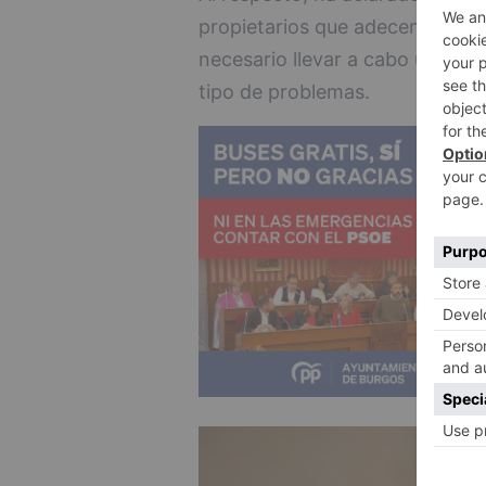
propietarios que adecenten esa 
necesario llevar a cabo una ejec
tipo de problemas.