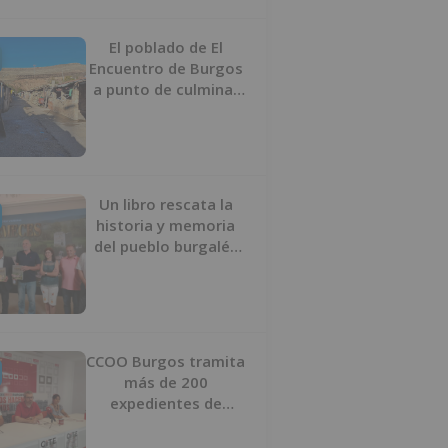
proyecto
El poblado de El
Encuentro de Burgos
a punto de culminar
su proceso de realojo
Un libro rescata la
historia y memoria
del pueblo burgalés
de Huérmeces
CCOO Burgos tramita
más de 200
expedientes de
regularización de
inmigrantes