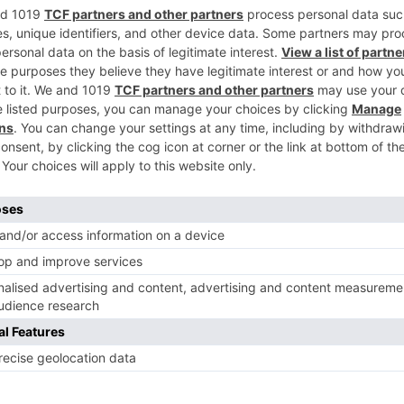
parcela, antes de añadir que si es
5
ución subsidiaria se hará, para evitar este