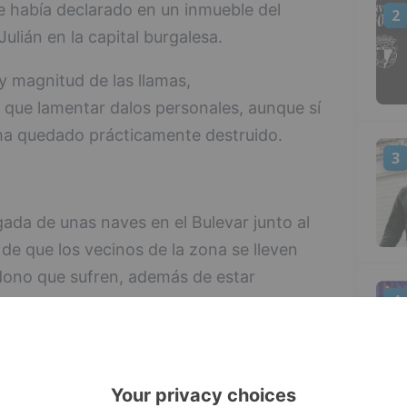
e había declarado en un inmueble del
2
Julián en la capital burgalesa.
y magnitud de las llamas,
que lamentar dalos personales, aunque sí
 ha quedado prácticamente destruido.
3
gada de unas naves en el Bulevar junto al
 de que los vecinos de la zona se lleven
dono que sufren, además de estar
4
portavoz municipal, Andrea Ballesteros ha
cuentran en una parcela que no es de
esde el Ayuntamiento se ha requerido a sus