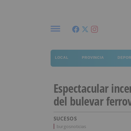
Menú
LOCAL
PROVINCIA
DEPO
Espectacular inc
del bulevar ferro
SUCESOS
burgosnoticias