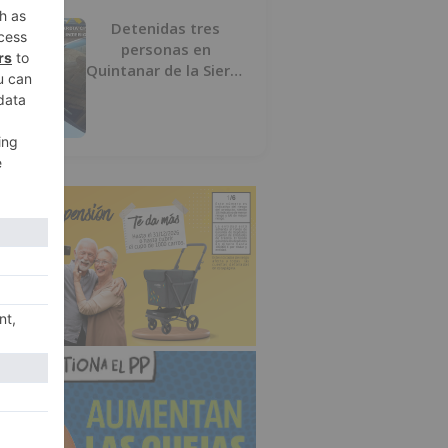
Detenidas tres
personas en
Quintanar de la Sierra
con hachís, cocaína y
marihuana ocultos en
su vehículo