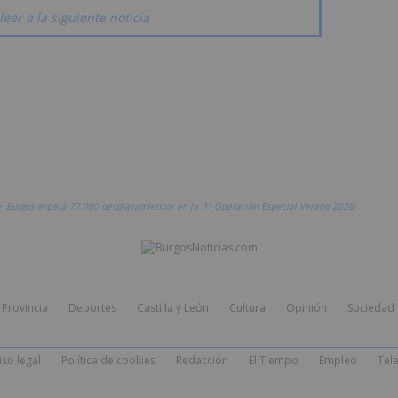
leer a la siguiente noticia
>
Burgos espera 77.000 desplazamientos en la '1ª Operación Especial Verano 2026'
Provincia
Deportes
Castilla y León
Cultura
Opinión
Sociedad 
iso legal
Política de cookies
Redacción
El Tiempo
Empleo
Tele