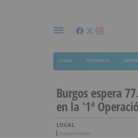
Menú
LOCAL
PROVINCIA
DEPO
Burgos espera 77
en la '1ª Operaci
LOCAL
burgosnoticias