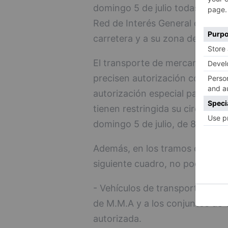
domingo 5 de julio todas aquell
Red de Interés General del Esta
carretera y a su zona de influen
El transporte de mercancías pe
precisen autorización compleme
autorización especial para circ
tienen restringida su circulació
domingo 5 de julio, de 8 a 24 h
Además, en los tramos de carret
siguiente cuadro, no podrán cir
- Vehículos de transporte de m
de M.M.A y a los conjuntos de 
autorizada.