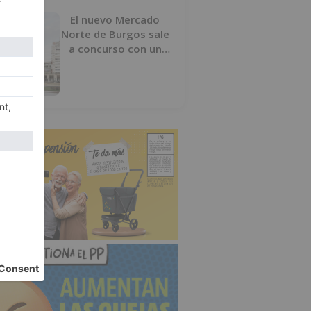
El nuevo Mercado
Norte de Burgos sale
a concurso con un
presupuesto de 21,7
millones