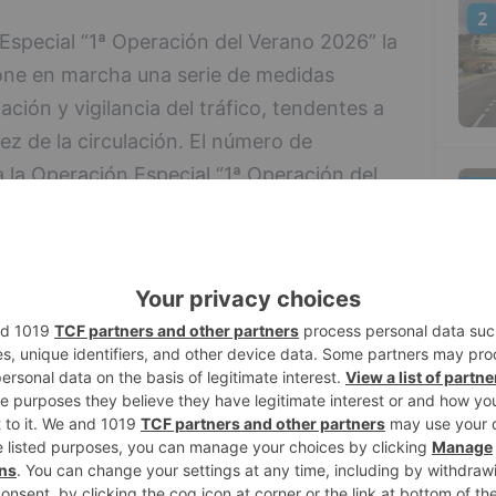
2
special “1ª Operación del Verano 2026” la
pone en marcha una serie de medidas
ción y vigilancia del tráfico, tendentes a
dez de la circulación. El número de
 la Operación Especial “1ª Operación del
3
e Burgos es de 77.000.
de mañana viernes 3 de julio, hasta las 24
intensificará la vigilancia por las Fuerzas
a Guardia Civil en aquellas carreteras o
prevé una mayor afluencia de vehículos.
4
ación por nuestras carreteras durante la
ón del Verano 2026” serán paralizadas
ernes 3 de julio, hasta las 24:00 horas del