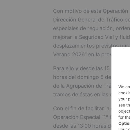
Con motivo de esta Operación E
Dirección General de Tráfico 
especiales de regulación, ordena
mejorar la Seguridad Vial y flui
desplazamientos previstos para
Verano 2026” en la provincia d
Para ello y desde las 15 horas 
horas del domingo 5 de julio, se 
de la Agrupación de Tráfico de l
tramos de éstas en las que se 
Con el fin de facilitar la circul
Operación Especial “1ª Operaci
desde las 13:00 horas de hoy vi