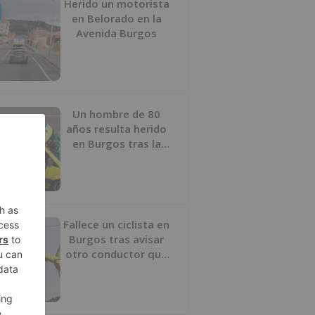
Herido un motorista
en Belorado en la
Avenida Burgos
Un hombre de 80
años resulta herido
en Burgos tras la
colisión entre un
turismo y un camión
Fallece un ciclista en
Burgos tras avisar
otro conductor que
se había caído de la
bicicleta