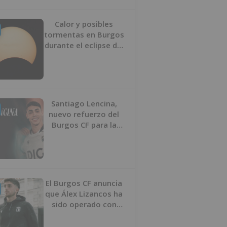
Calor y posibles
tormentas en Burgos
durante el eclipse del
12 de agosto
Santiago Lencina,
nuevo refuerzo del
Burgos CF para la
temporada 2026/27
El Burgos CF anuncia
que Álex Lizancos ha
sido operado con
éxito del menisco de
su rodilla izquierda