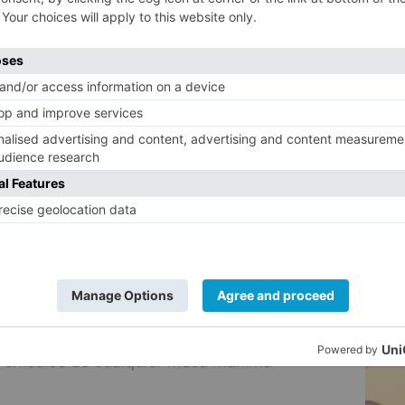
as obras que actualmente se realizan en la
5
do, cuando afecten a la plataforma de la
cia.
ligrosas, vehículos especiales que no
ntaria y los vehículos que precisan
ular en razón de la carga que transportan
n en todas las carreteras de la provincia el
oras.:
era, días y horas que se relacionan en el
cular:
ercancías en general de más de 7.500 Kg
vehículos de cualquier masa máxima