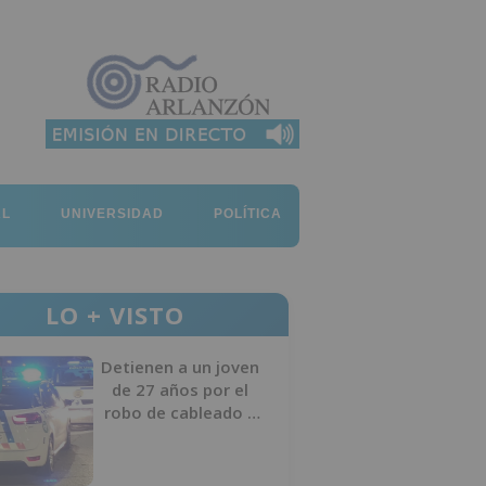
AL
UNIVERSIDAD
POLÍTICA
LO + VISTO
Detienen a un joven
de 27 años por el
robo de cableado y
por atentado contra
los agentes