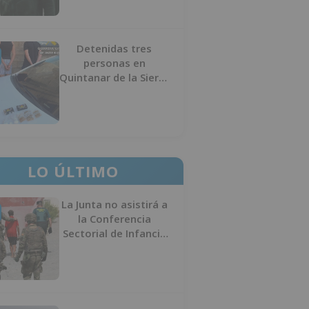
Detenidas tres
personas en
Quintanar de la Sierra
con hachís, cocaína y
marihuana ocultos en
su vehículo
LO ÚLTIMO
La Junta no asistirá a
la Conferencia
Sectorial de Infancia
y pide el retorno de
los menores a
Marruecos desde
Ceuta