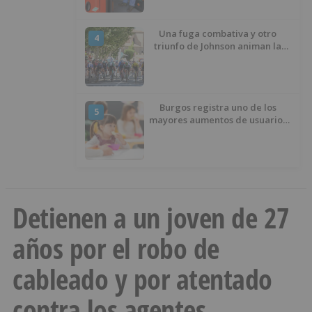
Una fuga combativa y otro
4
triunfo de Johnson animan la
penúltima jornada de la Vuelta a
Burgos
Burgos registra uno de los
5
mayores aumentos de usuarios
de ‘Conciliamos Verano’, con
1.267 niños
Detienen a un joven de 27
años por el robo de
cableado y por atentado
contra los agentes