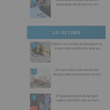
5
Quintanar de la Sierra con
hachís, cocaína y marihuana
ocultos en su vehículo
LO ÚLTIMO
Fallece un ciclista en Burgos tras
1
avisar otro conductor que se
había caído de la bicicleta
El nuevo Mercado Norte de
2
Burgos sale a concurso con un
presupuesto de 21,7 millones
El Ayuntamiento de Burgos
3
replica al PSOE: «No se han
interrumpido» las
desinfecciones municipales