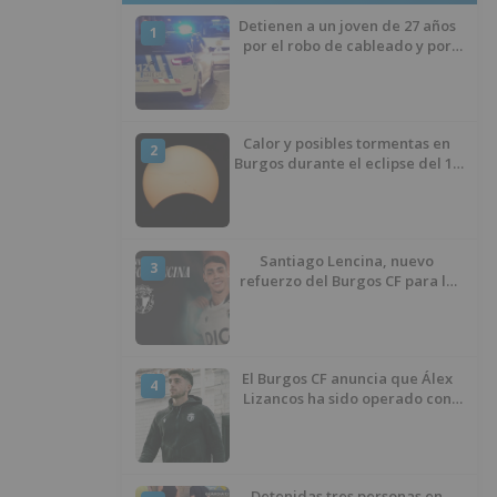
Detienen a un joven de 27 años
1
por el robo de cableado y por
atentado contra los agentes
Calor y posibles tormentas en
2
Burgos durante el eclipse del 12
de agosto
Santiago Lencina, nuevo
3
refuerzo del Burgos CF para la
temporada 2026/27
El Burgos CF anuncia que Álex
4
Lizancos ha sido operado con
éxito del menisco de su rodilla
izquierda
Detenidas tres personas en