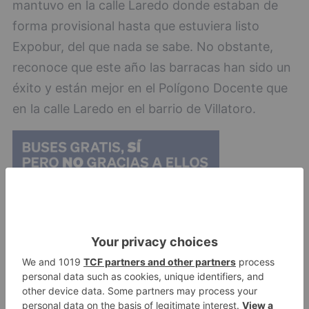
mantuvo en la calle Laredo donde estaban de
forma provisional hasta que estuviera listo
Expobur, del que nada se sabe. No obstante,
reconoce que este año las barracas han sido un
éxito y están mejor en el Polígono Docente que
en la calle Laredo en el barrio de Villatoro.