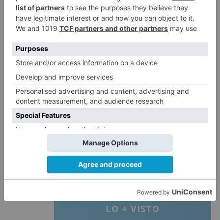
Con respecto a la decisión del algunos vecinos
de la zona del Polígono Docente de acudir a la
Fiscalía por llevar las barracas de nuevo allí,
Carpintero ha indicado que los ciudadanos
pueden hacer lo que crean conveniente porque
están en su derecho, y tras reiterar que la
ubicación es estupenda, sigue apostando por
crear un recinto ferial y cree que la CLH es un
buen emplazamiento.
san pedro
barracas
balance
LO + VISTO