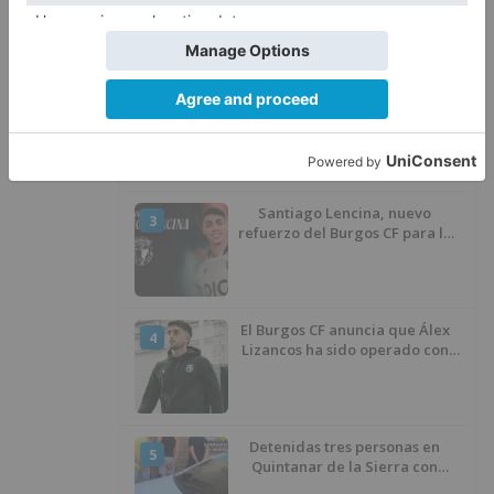
atentado contra los agentes
Calor y posibles tormentas en
2
Burgos durante el eclipse del 12
de agosto
Santiago Lencina, nuevo
3
refuerzo del Burgos CF para la
temporada 2026/27
El Burgos CF anuncia que Álex
4
Lizancos ha sido operado con
éxito del menisco de su rodilla
izquierda
Detenidas tres personas en
5
Quintanar de la Sierra con
hachís, cocaína y marihuana