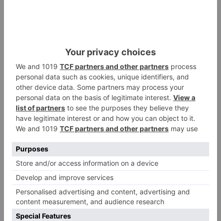
La concesión, con una duración de 45 años,
permitirá a la entidad disponer de estos
espacios para el funcionamiento del albergue de
peregrinos que gestiona a su paso por la ciudad
y para el desarrollo de sus actividades
asociativas.
Burgos
Junta de Gobierno Local
Ayuntamiento
LO + VISTO
Detienen a un joven de 27 años
1
por el robo de cableado y por