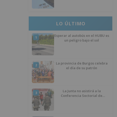
ocultos en su vehículo
LO ÚLTIMO
Esperar al autobús en el HUBU es
1
un peligro bajo el sol
La provincia de Burgos celebra
2
el día de su patrón
La Junta no asistirá a la
3
Conferencia Sectorial de
Infancia y pide el retorno de los
menores a Marruecos desde
Ceuta