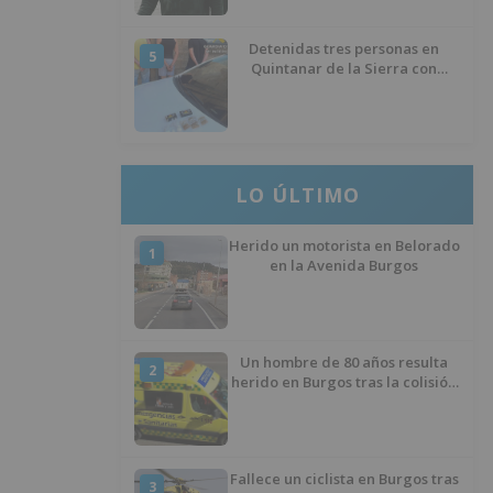
Detenidas tres personas en
5
Quintanar de la Sierra con
hachís, cocaína y marihuana
ocultos en su vehículo
LO ÚLTIMO
Herido un motorista en Belorado
1
en la Avenida Burgos
Un hombre de 80 años resulta
2
herido en Burgos tras la colisión
entre un turismo y un camión
Fallece un ciclista en Burgos tras
3