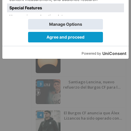
LO + VISTO
Detienen a un joven de 27 años
1
por el robo de cableado y por
atentado contra los agentes
Calor y posibles tormentas en
2
Burgos durante el eclipse del 12
de agosto
Santiago Lencina, nuevo
3
refuerzo del Burgos CF para la
temporada 2026/27
El Burgos CF anuncia que Álex
4
Lizancos ha sido operado con
éxito del menisco de su rodilla
izquierda