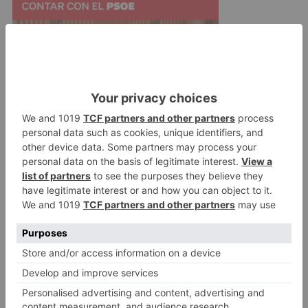
A medida que avance el proyecto, residirán en
un único espacio próximo a los yacimientos,
donde la comunidad científica y la ciudadanía
podrá disponer de ello.
euros
creación
fondo
documental
emiliano
aguirre