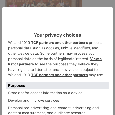
Toda la información, con las fechas, el número
de plazas disponibles, el lugar de celebración, se
encuentra en la
página web
y se puede solicitar
en el correo electrónico
voluntariadoambiental@patrimonionatural.org
.
personas
acciones
voluntariado
ambiental
castilla
león