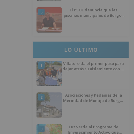
El PSOE denuncia que las
5
piscinas municipales de Burgos
llevan seis meses sin la
desinfección obligatoria contra
plagas
LO ÚLTIMO
Villatoro da el primer paso para
1
dejar atrás su aislamiento con el
inicio de la senda peatonal y
ciclista
Asociaciones y Pedanías de la
2
Merindad de Montija de Burgos
piden la reapertura de la
farmacia de Villasante
Luz verde al Programa de
3
Envejecimiento Activo que