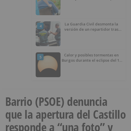
experimenta cada una mayor
demanda
La Guardia Civil desmonta la
4
versión de un repartidor tras
desaparecer 3.256 euros
Calor y posibles tormentas en
5
Burgos durante el eclipse del 12
de agosto
Barrio (PSOE) denuncia
que la apertura del Castillo
responde a “una foto” y