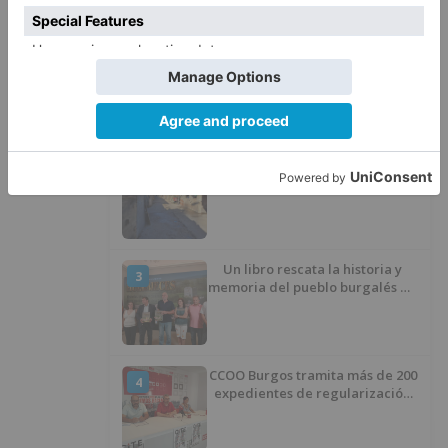
LO + VISTO
Barrio (PSOE) denuncia que la
1
apertura del Castillo responde a
“una foto” y no a la culminación
del proyecto
El poblado de El Encuentro de
2
Burgos a punto de culminar su
proceso de realojo
Un libro rescata la historia y
3
memoria del pueblo burgalés de
Huérmeces
CCOO Burgos tramita más de 200
4
expedientes de regularización
de inmigrantes