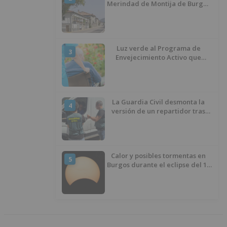
Merindad de Montija de Burgos
piden la reapertura de la
farmacia de Villasante
Luz verde al Programa de
3
Envejecimiento Activo que
experimenta cada una mayor
demanda
La Guardia Civil desmonta la
4
versión de un repartidor tras
desaparecer 3.256 euros
Calor y posibles tormentas en
5
Burgos durante el eclipse del 12
de agosto