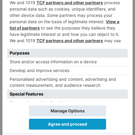
UBU
abierto
plazo
preinscripción
másteres
oficiales
curso
-
LO + VISTO
Barrio (PSOE) denuncia que la
1
apertura del Castillo responde a
“una foto” y no a la culminación
del proyecto
El poblado de El Encuentro de
2
Burgos a punto de culminar su
proceso de realojo
Un libro rescata la historia y
3
memoria del pueblo burgalés de
Huérmeces