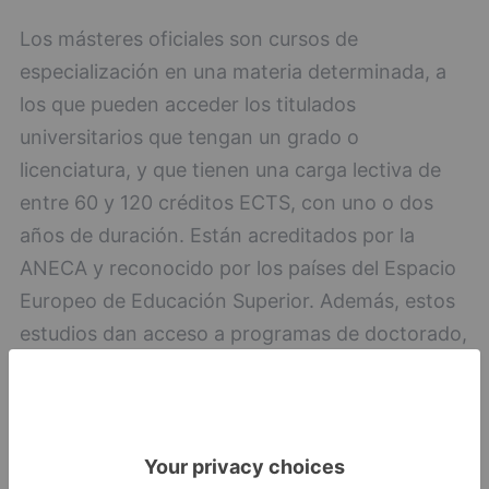
Los másteres oficiales son cursos de
especialización en una materia determinada, a
los que pueden acceder los titulados
universitarios que tengan un grado o
licenciatura, y que tienen una carga lectiva de
entre 60 y 120 créditos ECTS, con uno o dos
años de duración. Están acreditados por la
ANECA y reconocido por los países del Espacio
Europeo de Educación Superior. Además, estos
estudios dan acceso a programas de doctorado,
puntúan en una oposición como formación de
postgrado y son financiables con las becas del
Ministerio de Educación.