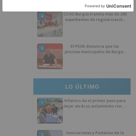
CCOO Burgos tramita más de 200
4
expedientes de regularización
de inmigrantes
El PSOE denuncia que las
5
piscinas municipales de Burgos
llevan seis meses sin la
desinfección obligatoria contra
plagas
LO ÚLTIMO
Villatoro da el primer paso para
1
dejar atrás su aislamiento con el
inicio de la senda peatonal y
ciclista
Asociaciones y Pedanías de la
2