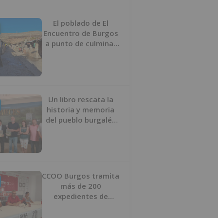
proyecto
El poblado de El
Encuentro de Burgos
a punto de culminar
su proceso de realojo
Un libro rescata la
historia y memoria
del pueblo burgalés
de Huérmeces
CCOO Burgos tramita
más de 200
expedientes de
regularización de
inmigrantes