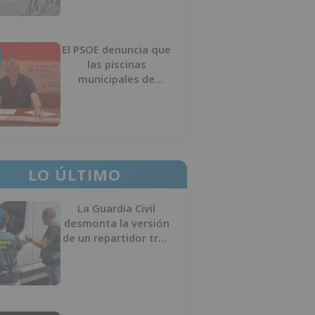
El PSOE denuncia que
las piscinas
municipales de
Burgos llevan seis
meses sin la
desinfección
obligatoria contra
plagas
LO ÚLTIMO
La Guardia Civil
desmonta la versión
de un repartidor tras
desaparecer 3.256
euros