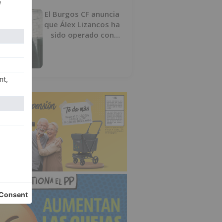
El Burgos CF anuncia
que Álex Lizancos ha
sido operado con
éxito del menisco de
su rodilla izquierda