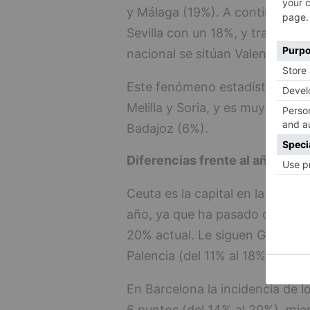
y Málaga (19%). A continuación
Sevilla con un 18%, y tras ella
nacional se sitúan Valencia (14
Este fenómeno estadísticamente
Melilla y Soria, y es muy minori
Badajoz (6%).
Diferencias frente al año pasa
Ceuta es la capital en la que m
año, ya que ha pasado de supon
20% actual. Le siguen Guadalaja
Palencia (del 11% al 18%) y Seg
En Barcelona la incidencia de l
6 puntos (del 14% al 20%), mie