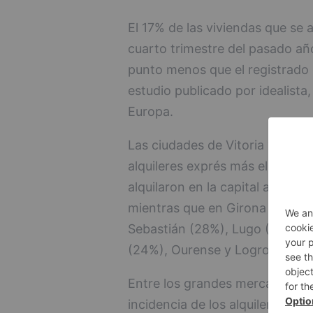
El 17% de las viviendas que se a
cuarto trimestre del pasado añ
punto menos que el registrado
estudio publicado por idealista,
Europa.
Las ciudades de Vitoria y Gero
alquileres exprés más elevado, 
alquilaron en la capital alavesa
mientras que en Girona fueron 
Sebastián (28%), Lugo (26%), 
(24%), Ourense y Logroño (23
Entre los grandes mercados, a
incidencia de los alquileres ex