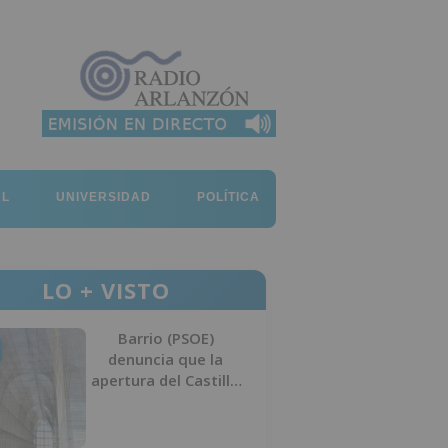
AL
UNIVERSIDAD
POLÍTICA
LO + VISTO
Barrio (PSOE)
denuncia que la
apertura del Castillo
responde a “una
foto” y no a la
culminación del