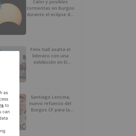
Calor y posibles
tormentas en Burgos
durante el eclipse del
12 de agosto
Felix Gall asalta el
liderato con una
exhibición en El
Escudo
Santiago Lencina,
nuevo refuerzo del
Burgos CF para la
temporada 2026/27