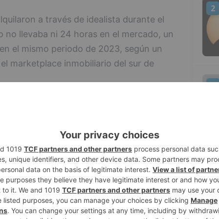
2
lquilaron a través de idealista durante el
o no llevaba ni 24 horas en el mercado, un
 en el mismo periodo de 2023, según un
 el marketplace inmobiliario del sur de
3
na son las que tienen un porcentaje de
ya que el 32% de las viviendas que se
 no duró siquiera 24 horas en idealista,
el 29%. Le siguen las ciudades de San
Burgos (26%), Santa Cruz de Tenerife
4
%).
demás de San Sebastián, la mayor
prés se da en Barcelona (20%), Palma (19%)