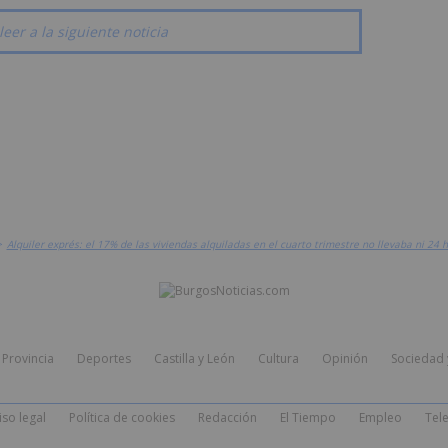
leer a la siguiente noticia
>
Alquiler exprés: el 17% de las viviendas alquiladas en el cuarto trimestre no llevaba ni 24
Provincia
Deportes
Castilla y León
Cultura
Opinión
Sociedad 
iso legal
Política de cookies
Redacción
El Tiempo
Empleo
Tele