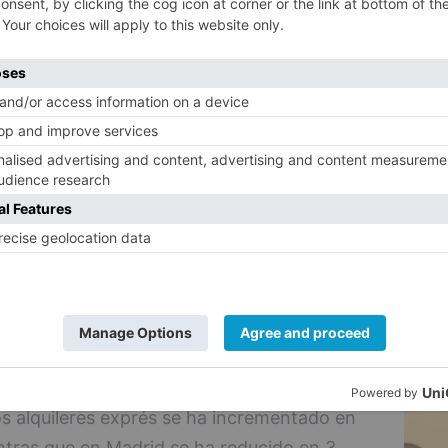
 se encuentran las ciudades de Alicante y
5
s Bilbao con un 17%. Por debajo de la media
%) y Madrid (13%).
 no existe en las ciudades de Cáceres,
tario en las capitales de Segovia (6%) y
do
ás ha crecido este fenómeno en el último
er el 0% en el cuarto trimestre de 2023 al
ra (del 8% al 19%), Ávila (del 6% al 14%),
ovia (del 0% al 6%).
os alquileres exprés se ha incrementado en
ntras que en Madrid se ha reducido en 3