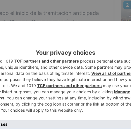
2
o el inicio de la tramitación anticipada
e la Plaza de Santiago, según ha
ipo de Gobierno, Nuria Barrio.
ntamiento debe cumplir con el
3
te y que ya acumula un retraso
con la tramitación anticipada se asegura
cutar estos trabajos valorados en 1'9
ntemente se tenga o no un presupuesto
4
la Junta de Gobierno tiene la facultad
empo que espera que PP y VOX puedan
ición del PSOE y Ciudadanos.