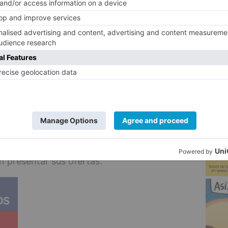
rtancia de cumplir la sentencia judicial y
5
jando en los pliegos, a la vez que ha
educir más el presupuesto del proyecto
cipales.
ta de Gobierno ha declarado desierto el
 la concesión demanial del puesto de
l G-9.
 la actualidad se está trabajando en un
on de 843 euros para que sea más
n presentar sus ofertas.