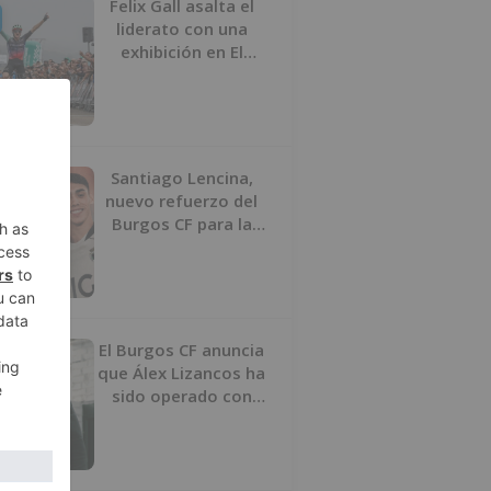
Felix Gall asalta el
liderato con una
exhibición en El
Escudo
Santiago Lencina,
nuevo refuerzo del
Burgos CF para la
temporada 2026/27
El Burgos CF anuncia
que Álex Lizancos ha
sido operado con
éxito del menisco de
su rodilla izquierda