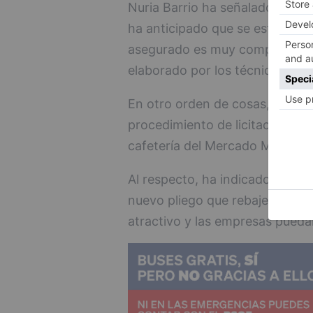
Nuria Barrio ha señalado la impo
ha anticipado que se está traba
asegurado es muy complicado r
elaborado por los técnicos muni
En otro orden de cosas, la Jun
procedimiento de licitación de
cafetería del Mercado Municipa
Al respecto, ha indicado que en
nuevo pliego que rebaje el can
atractivo y las empresas pueda