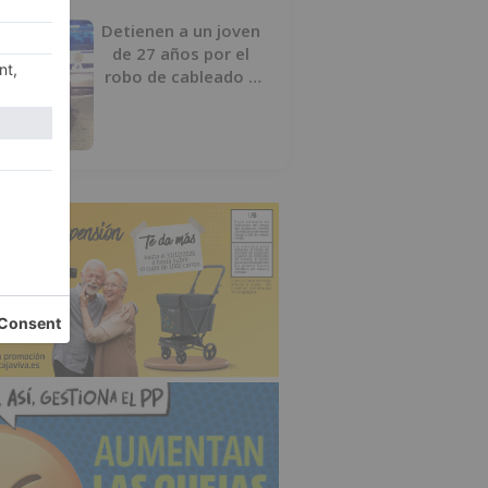
Detienen a un joven
de 27 años por el
robo de cableado y
por atentado contra
los agentes