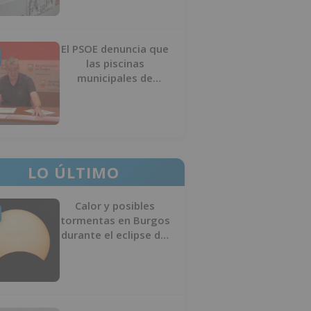
El PSOE denuncia que
las piscinas
municipales de
Burgos llevan seis
meses sin la
desinfección
obligatoria contra
plagas
LO ÚLTIMO
Calor y posibles
tormentas en Burgos
durante el eclipse del
12 de agosto