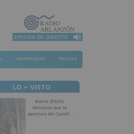
AL
UNIVERSIDAD
POLÍTICA
LO + VISTO
Barrio (PSOE)
denuncia que la
apertura del Castillo
responde a “una
foto” y no a la
culminación del