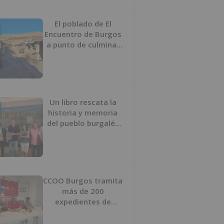
proyecto
El poblado de El
Encuentro de Burgos
a punto de culminar
su proceso de realojo
Un libro rescata la
historia y memoria
del pueblo burgalés
de Huérmeces
CCOO Burgos tramita
más de 200
expedientes de
regularización de
inmigrantes