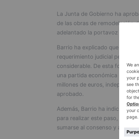
La Junta de Gobierno ha aprobad
de las obras de remodelación d
adelantado la portavoz del Equ
Barrio ha explicado que el Ayu
requerimiento judicial pertinen
considerable. De esta forma y 
una partida económica para eje
millones de euros, independie
aprobado.
Además, Barrio ha indicado que 
para realizar este paso, al ti
sumarse al consenso y a la pos