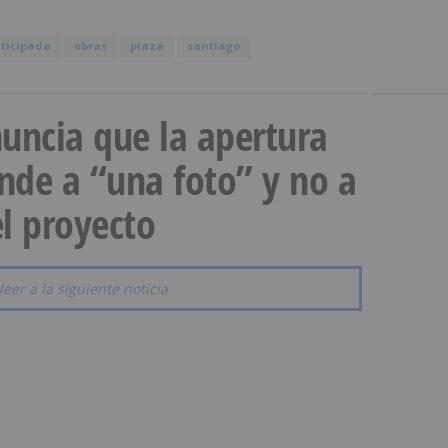
ticipada
obras
plaza
santiago
uncia que la apertura
onde a “una foto” y no a
l proyecto
leer a la siguiente noticia