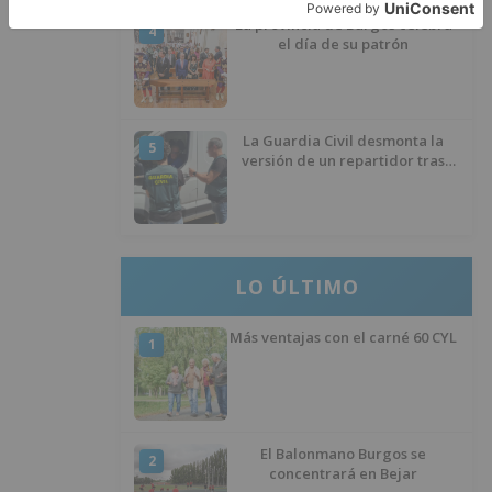
La provincia de Burgos celebra
4
el día de su patrón
La Guardia Civil desmonta la
5
versión de un repartidor tras
desaparecer 3.256 euros
LO ÚLTIMO
Más ventajas con el carné 60 CYL
1
El Balonmano Burgos se
2
concentrará en Bejar