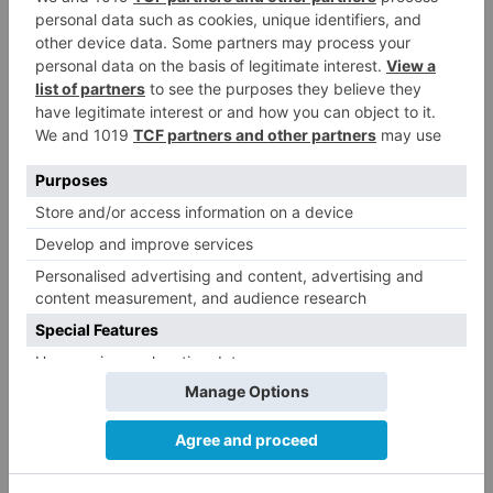
aprobado
proyecto
construir
glorieta
intersección
bulevar
garcía
lorca
LO + VISTO
Fallece un ciclista en Burgos tras
1
avisar otro conductor que se
había caído de la bicicleta
Villatoro da el primer paso para
2
dejar atrás su aislamiento con el
inicio de la senda peatonal y
ciclista
Un hombre de 80 años resulta
3
herido en Burgos tras la colisión
entre un turismo y un camión