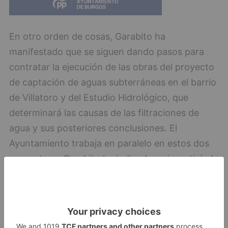
En otro orden de cosas, Garabito ha
manifestado que se siguen dando pasos para
contratar la ejecución de las obras del proyecto
de captación de aguas subterráneas en el barrio
de Villatoro y del Estudio Hidrológico, que
determinará las causas de las filtraciones de
agua y sus posteriores conclusiones. El
Ayuntamiento trabaja en paralelo en estos dos
proyectos y Garabito ha indicado se invertirá el
dinero que sea necesario para encontrar una
solución.