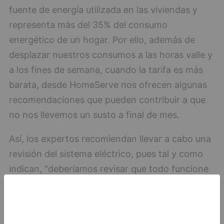
fuente de energía utilizada en las viviendas y
representa más del 35% del consumo
energético de un hogar. Por ello, además de
desplazar nuestros consumos a las horas valle y
a los fines de semana, cuando la tarifa es más
barata, desde HomeServe nos ofrecen algunas
recomendaciones que pueden contribuir a que
no nos llevemos un susto a final de mes.
Así, los expertos recomiendan llevar a cabo una
revisión del sistema eléctrico, pues tal y como
indican, "deberíamos revisar que todo funcione
correctamente, mínimo cada 10 años y por
supuesto, cada vez que se lleve a cabo un
cambio de domicilio, una práctica que no