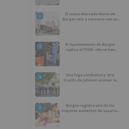
El nuevo Mercado Norte de
2
Burgos sale a concurso con un
presupuesto de 21,7 millones
El Ayuntamiento de Burgos
3
replica al PSOE: «No se han
interrumpido» las
desinfecciones municipales
Una fuga combativa y otro
4
triunfo de Johnson animan la
penúltima jornada de la Vuelta a
Burgos
Burgos registra uno de los
5
mayores aumentos de usuarios
de ‘Conciliamos Verano’, con
1.267 niños