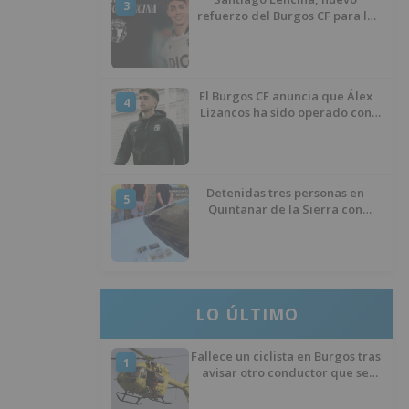
3
refuerzo del Burgos CF para la
temporada 2026/27
El Burgos CF anuncia que Álex
4
Lizancos ha sido operado con
éxito del menisco de su rodilla
izquierda
Detenidas tres personas en
5
Quintanar de la Sierra con
hachís, cocaína y marihuana
ocultos en su vehículo
LO ÚLTIMO
Fallece un ciclista en Burgos tras
1
avisar otro conductor que se
había caído de la bicicleta