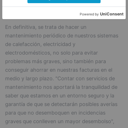
En definitiva, se trata de hacer un
mantenimiento periódico de nuestros sistemas
de calefacción, electricidad y
electrodomésticos, no solo para evitar
problemas más graves, sino también para
conseguir ahorrar en nuestras facturas en el
medio y largo plazo. "Contar con servicios de
mantenimiento nos aportará la tranquilidad de
saber que estamos en un entorno seguro y la
garantía de que se detectarán posibles averías
para que no desemboquen en incidencias
graves que conlleven un mayor desembolso",