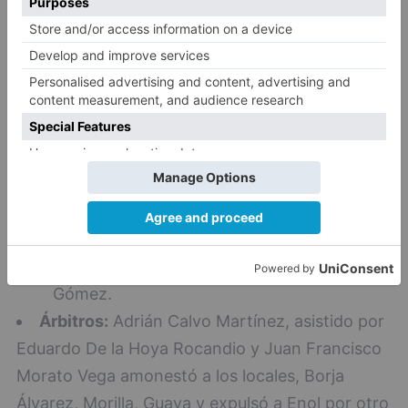
´), Juanma, Cerrajería (Javi Gómez, 63´),
Elgezabal, A. Córdoba (Mumo, 27´), C. Medina
(Alarcón, 63´) Saúl Berjón.
Burgos CF:
Árbitros:
Adrián Calvo Martínez, asistido
por Eduardo De la Hoya Rocandio y Juan
Francisco Morato Vega amonestó a los
locales, Borja Álvarez, Morilla, Guaya y
expulsó a Enol por otro lado a los visitantes
Raúl Navarro, Mumo y Elgezabal y Javi
Gómez.
Árbitros:
Adrián Calvo Martínez, asistido por
Eduardo De la Hoya Rocandio y Juan Francisco
Morato Vega amonestó a los locales, Borja
Álvarez, Morilla, Guaya y expulsó a Enol por otro