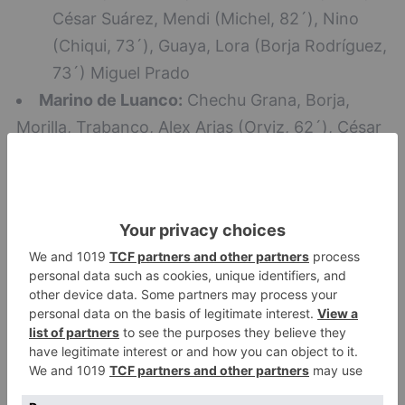
César Suárez, Mendi (Michel, 82´), Nino
(Chiqui, 73´), Guaya, Lora (Borja Rodríguez,
73´) Miguel Prado
Marino de Luanco:
Chechu Grana, Borja,
Morilla, Trabanco, Alex Arias (Orviz, 62´), César
Suárez, Mendi (Michel, 82´), Nino (Chiqui, 73´),
Guaya, Lora (Borja Rodríguez, 73´) Miguel Prado
Marino de Luanco:
Burgos CF:
Barovero, Álvaro R. (Lobato, 63
´), Zabaco, Undabarrena, R. Navarro (Piscu,
83´), Juanma, Cerrajería (Javi Gómez, 63´),
Elgezabal, A. Córdoba (Mumo, 27´), C.
Medina (Alarcón, 63´) Saúl Berjón.
Burgos CF:
Barovero, Álvaro R. (Lobato, 63
´), Zabaco, Undabarrena, R. Navarro (Piscu, 83