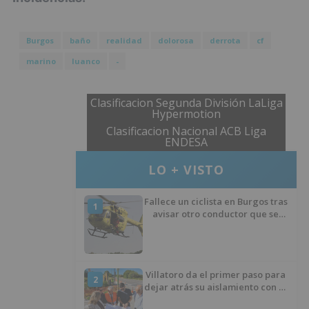
Burgos
baño
realidad
dolorosa
derrota
cf
marino
luanco
-
Clasificacion Segunda División LaLiga
Hypermotion
Clasificacion Nacional ACB Liga
ENDESA
LO + VISTO
Fallece un ciclista en Burgos tras
1
avisar otro conductor que se
había caído de la bicicleta
Villatoro da el primer paso para
2
dejar atrás su aislamiento con el
inicio de la senda peatonal y