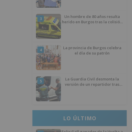
ciclista
Un hombre de 80 años resulta
3
herido en Burgos tras la colisión
entre un turismo y un camión
La provincia de Burgos celebra
4
el día de su patrón
La Guardia Civil desmonta la
5
versión de un repartidor tras
desaparecer 3.256 euros
LO ÚLTIMO
Felix Gall ganador de la Vuelta a