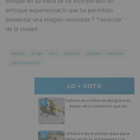
aunque en su visita se ha incorporado un
enfoque experiencial lo que ha permitido
presentar una imagen renovada ? "renacida" -
de la ciudad.
Burgos
acoge
foro
saborea
españa
destinos
gastronómicos
LO + VISTO
Fallece un ciclista en Burgos tras
1
avisar otro conductor que se
había caído de la bicicleta
Villatoro da el primer paso para
2
dejar atrás su aislamiento con el