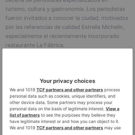
turismo, cultura y gastronomía. Los periodistas
fueron invitados a conocer la ciudad, motivados
por las referencias de calidad Estrella Michelín,
especialmente el recientemente incorporado
restaurante La Fábrica.
La visita también sirvió como plataforma para
dar a conocer la celebración del décimo
aniversario de Burgos como Ciudad Creativa de
la Gastronomía UNESCO y la candidatura de
Burgos a Capital Cultural Europea en 2031.
Para la Sociedad de Promoción y Desarrollo de
la Ciudad de Burgos, ProBurgos, estas acciones
representan una oportunidad para aumentar