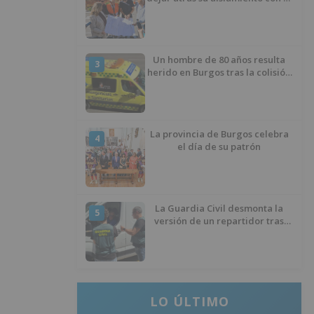
inicio de la senda peatonal y
ciclista
Un hombre de 80 años resulta
3
herido en Burgos tras la colisión
entre un turismo y un camión
La provincia de Burgos celebra
4
el día de su patrón
La Guardia Civil desmonta la
5
versión de un repartidor tras
desaparecer 3.256 euros
LO ÚLTIMO